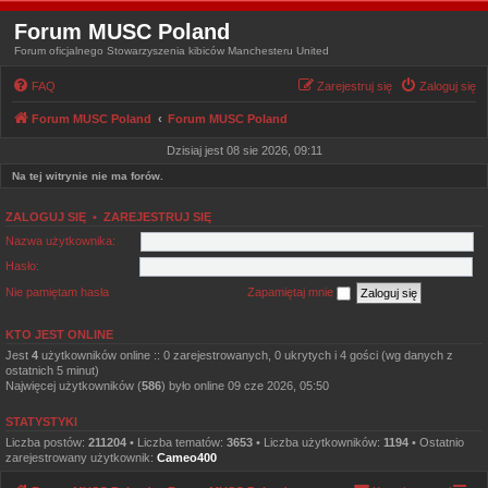
Forum MUSC Poland
Forum oficjalnego Stowarzyszenia kibiców Manchesteru United
FAQ
Zarejestruj się
Zaloguj się
Forum MUSC Poland
Forum MUSC Poland
Dzisiaj jest 08 sie 2026, 09:11
Na tej witrynie nie ma forów.
ZALOGUJ SIĘ
•
ZAREJESTRUJ SIĘ
Nazwa użytkownika:
Hasło:
Nie pamiętam hasła
Zapamiętaj mnie
KTO JEST ONLINE
Jest
4
użytkowników online :: 0 zarejestrowanych, 0 ukrytych i 4 gości (wg danych z
ostatnich 5 minut)
Najwięcej użytkowników (
586
) było online 09 cze 2026, 05:50
STATYSTYKI
Liczba postów:
211204
• Liczba tematów:
3653
• Liczba użytkowników:
1194
• Ostatnio
zarejestrowany użytkownik:
Cameo400