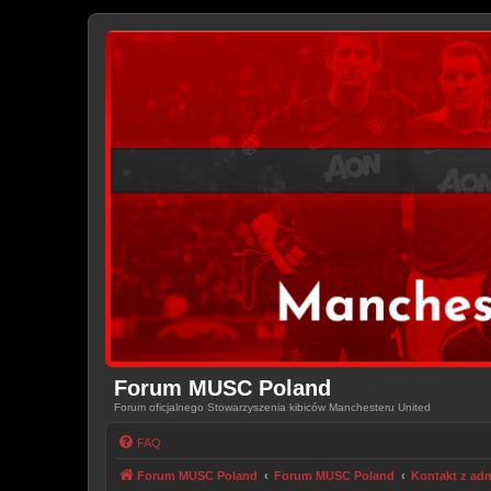
Forum MUSC Poland
Forum oficjalnego Stowarzyszenia kibiców Manchesteru United
FAQ
Forum MUSC Poland
Forum MUSC Poland
Kontakt z adm