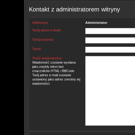
Kontakt z administratorem witryny
Odbiorca:
Administrator
Twój adres e-mail:
Twoja nazwa:
Tytuł:
Treść wiadomości:
Wiadomość zostanie wysłana
jako zwykły tekst bez
znaczników HTML i BBCode.
Twój adres e-mail zostanie
ustawiony jako adres zwrotny tej
wiadomości.