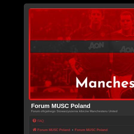
Forum MUSC Poland
Forum oficjalnego Stowarzyszenia kibiców Manchesteru United
FAQ
Forum MUSC Poland
Forum MUSC Poland