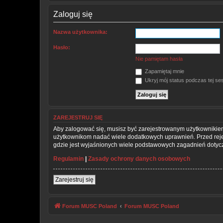
Zaloguj się
Nazwa użytkownika:
Hasło:
Nie pamiętam hasła
Zapamiętaj mnie
Ukryj mój status podczas tej ses
ZAREJESTRUJ SIĘ
Aby zalogować się, musisz być zarejestrowanym użytkownikiem w
użytkownikom nadać wiele dodatkowych uprawnień. Przed rej
gdzie jest wyjaśnionych wiele podstawowych zagadnień dotycz
Regulamin
|
Zasady ochrony danych osobowych
Zarejestruj się
Forum MUSC Poland
Forum MUSC Poland