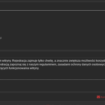
ji
itryny. Rejestracja zajmuje tylko chwilę, a znacznie zwiększa możliwości korzyst
estracją zapoznaj się z naszym regulaminem, zasadami ochrony danych osobowych
ących funkcjonowania witryny.
Kon