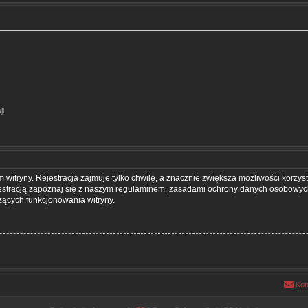
ji
itryny. Rejestracja zajmuje tylko chwilę, a znacznie zwiększa możliwości korzyst
estracją zapoznaj się z naszym regulaminem, zasadami ochrony danych osobowych
ących funkcjonowania witryny.
Kon