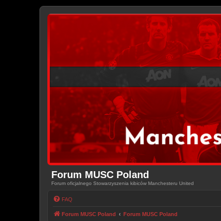
Forum MUSC Poland
Forum oficjalnego Stowarzyszenia kibiców Manchesteru United
FAQ
Forum MUSC Poland
Forum MUSC Poland