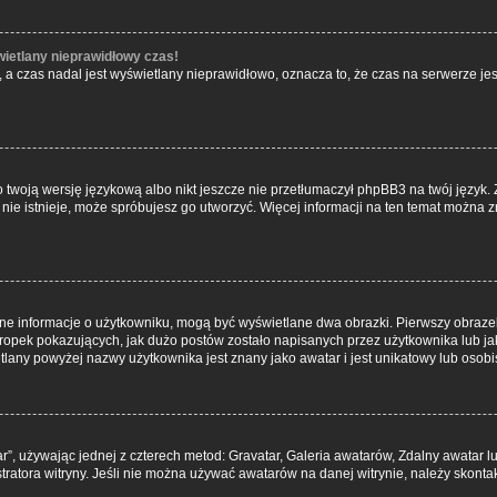
wietlany nieprawidłowy czas!
a czas nadal jest wyświetlany nieprawidłowo, oznacza to, że czas na serwerze jes
 twoją wersję językową albo nikt jeszcze nie przetłumaczył phpBB3 na twój język. 
a nie istnieje, może spróbujesz go utworzyć. Więcej informacji na ten temat można 
ane informacje o użytkowniku, mogą być wyświetlane dwa obrazki. Pierwszy obrazek
pek pokazujących, jak dużo postów zostało napisanych przez użytkownika lub jaki j
lany powyżej nazwy użytkownika jest znany jako awatar i jest unikatowy lub osobi
ar”, używając jednej z czterech metod: Gravatar, Galeria awatarów, Zdalny awatar 
ratora witryny. Jeśli nie można używać awatarów na danej witrynie, należy skontak