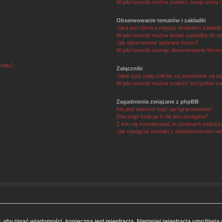
W jaki sposób można znaleźć swoje posty i
Obserwowanie tematów i zakładki
Jaka jest różnica między dodaniem zakład
W jaki sposób można dodać zakładkę do w
Jak obserwować wybrane forum?
W jaki sposób usunąć obserwowanie forum
ematu?
Załączniki
Jakie typy załączników są dozwolone na tej
W jaki sposób można znaleźć wszystkie swo
Zagadnienia związane z phpBB
Kto jest autorem tego oprogramowania?
Dlaczego funkcja X nie jest dostępna?
Z kim się kontaktować w sprawach nadużyć
Jak nawiązać kontakt z administratorem wi
y, aby pisać wiadomości, konieczna jest rejestracja. Niemniej rejestracja umożliwi