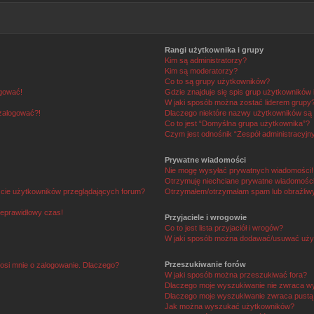
Rangi użytkownika i grupy
Kim są administratorzy?
Kim są moderatorzy?
Co to są grupy użytkowników?
ogować!
Gdzie znajduje się spis grup użytkowników
W jaki sposób można zostać liderem grupy
 zalogować?!
Dlaczego niektóre nazwy użytkowników są 
Co to jest “Domyślna grupa użytkownika”?
Czym jest odnośnik “Zespół administracyjn
Prywatne wiadomości
Nie mogę wysyłać prywatnych wiadomości!
Otrzymuję niechciane prywatne wiadomości
ście użytkowników przeglądających forum?
Otrzymałem/otrzymałam spam lub obraźliwy 
ieprawidłowy czas!
Przyjaciele i wrogowie
Co to jest lista przyjaciół i wrogów?
W jaki sposób można dodawać/usuwać użytk
Przeszukiwanie forów
osi mnie o zalogowanie. Dlaczego?
W jaki sposób można przeszukiwać fora?
Dlaczego moje wyszukiwanie nie zwraca w
Dlaczego moje wyszukiwanie zwraca pustą 
Jak można wyszukać użytkowników?