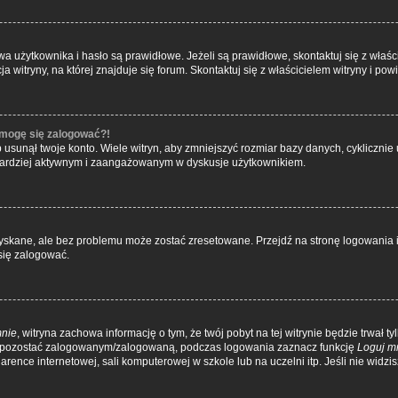
żytkownika i hasło są prawidłowe. Jeżeli są prawidłowe, skontaktuj się z właścici
itryny, na której znajduje się forum. Skontaktuj się z właścicielem witryny i po
e mogę się zalogować?!
usunął twoje konto. Wiele witryn, aby zmniejszyć rozmiar bazy danych, cyklicznie u
dź bardziej aktywnym i zaangażowanym w dyskusje użytkownikiem.
kane, ale bez problemu może zostać zresetowane. Przejdź na stronę logowania i 
się zalogować.
mnie
, witryna zachowa informację o tym, że twój pobyt na tej witrynie będzie trwał t
y pozostać zalogowanym/zalogowaną, podczas logowania zaznacz funkcję
Loguj m
ence internetowej, sali komputerowej w szkole lub na uczelni itp. Jeśli nie widzisz 