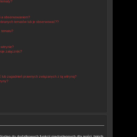
 tematy?
ki a obserwowaniem?
ybranych tematów lub je obserwować??
, tematu?
 witrynie?
je załączniki?
 lub zagadnień prawnych związanych z tą witryną?
tryny?
a dostęp do dodatkowych funkcji niedostępnych dla gości, takich