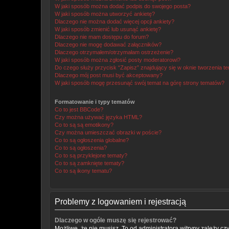
W jaki sposób można dodać podpis do swojego posta?
W jaki sposób można utworzyć ankietę?
Dlaczego nie można dodać więcej opcji ankiety?
W jaki sposób zmienić lub usunąć ankietę?
Dlaczego nie mam dostępu do forum?
Dlaczego nie mogę dodawać załączników?
Dlaczego otrzymałem/otrzymałam ostrzeżenie?
W jaki sposób można zgłosić posty moderatorowi?
Do czego służy przycisk “Zapisz” znajdujący się w oknie tworzenia t
Dlaczego mój post musi być akceptowany?
W jaki sposób mogę przesunąć swój temat na górę strony tematów?
Formatowanie i typy tematów
Co to jest BBCode?
Czy można używać języka HTML?
Co to są są emotikony?
Czy można umieszczać obrazki w poście?
Co to są ogłoszenia globalne?
Co to są ogłoszenia?
Co to są przyklejone tematy?
Co to są zamknięte tematy?
Co to są ikony tematu?
Problemy z logowaniem i rejestracją
Dlaczego w ogóle muszę się rejestrować?
Możliwe, że nie musisz. To od administratora witryny zależy cz