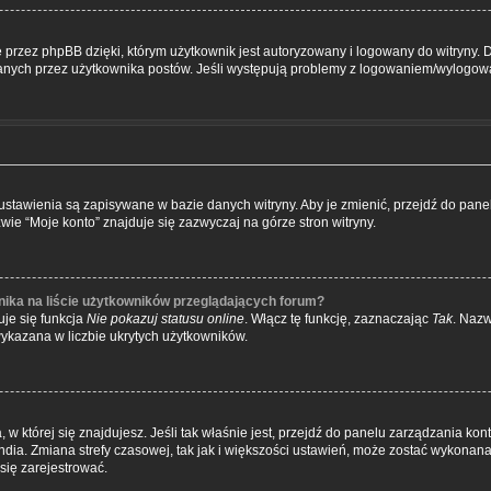
przez phpBB dzięki, którym użytkownik jest autoryzowany i logowany do witryny. D
zytanych przez użytkownika postów. Jeśli występują problemy z logowaniem/wylogo
e ustawienia są zapisywane w bazie danych witryny. Aby je zmienić, przejdź do p
wie “Moje konto” znajduje się zazwyczaj na górze stron witryny.
ika na liście użytkowników przeglądających forum?
je się funkcja
Nie pokazuj statusu online
. Włącz tę funkcję, zaznaczając
Tak
. Nazw
wykazana w liczbie ukrytych użytkowników.
ta, w której się znajdujesz. Jeśli tak właśnie jest, przejdź do panelu zarządzania k
dia. Zmiana strefy czasowej, tak jak i większości ustawień, może zostać wykonana 
się zarejestrować.