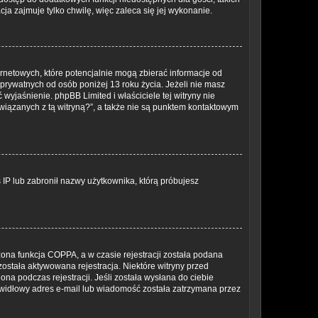
ja zajmuje tylko chwilę, więc zaleca się jej wykonanie.
rnetowych, które potencjalnie mogą zbierać informacje od
prywatnych od osób poniżej 13 roku życia. Jeżeli nie masz
wyjaśnienie. phpBB Limited i właściciele tej witryny nie
iązanych z tą witryną?”, a także nie są punktem kontaktowym
s IP lub zabronił nazwy użytkownika, którą próbujesz
ona funkcja COPPA, a w czasie rejestracji została podana
została aktywowana rejestracja. Niektóre witryny przed
na podczas rejestracji. Jeśli została wysłana do ciebie
rawidłowy adres e-mail lub wiadomość została zatrzymana przez