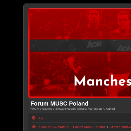
Forum MUSC Poland
Forum oficjalnego Stowarzyszenia kibiców Manchesteru United
FAQ
Forum MUSC Poland
Forum MUSC Poland
Często zadaw