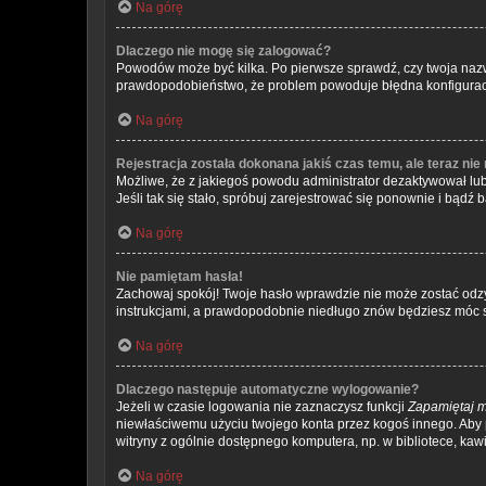
Na górę
Dlaczego nie mogę się zalogować?
Powodów może być kilka. Po pierwsze sprawdź, czy twoja nazwa u
prawdopodobieństwo, że problem powoduje błędna konfiguracja w
Na górę
Rejestracja została dokonana jakiś czas temu, ale teraz ni
Możliwe, że z jakiegoś powodu administrator dezaktywował lub 
Jeśli tak się stało, spróbuj zarejestrować się ponownie i bą
Na górę
Nie pamiętam hasła!
Zachowaj spokój! Twoje hasło wprawdzie nie może zostać odzys
instrukcjami, a prawdopodobnie niedługo znów będziesz móc 
Na górę
Dlaczego następuje automatyczne wylogowanie?
Jeżeli w czasie logowania nie zaznaczysz funkcji
Zapamiętaj 
niewłaściwemu użyciu twojego konta przez kogoś innego. Ab
witryny z ogólnie dostępnego komputera, np. w bibliotece, kawiar
Na górę