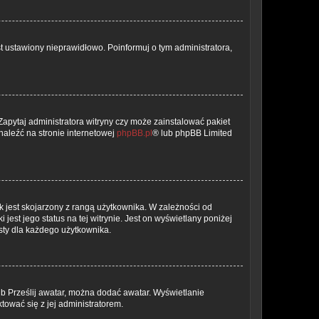
t ustawiony nieprawidłowo. Poinformuj o tym administratora,
Zapytaj administratora witryny czy może zainstalować pakiet
znaleźć na stronie internetowej
phpBB.pl
® lub phpBB Limited
 jest skojarzony z rangą użytkownika. W zależności od
est jego status na tej witrynie. Jest on wyświetlany poniżej
sty dla każdego użytkownika.
lub Prześlij awatar, można dodać awatar. Wyświetlanie
tować się z jej administratorem.