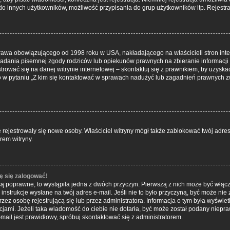
do innych użytkowników, możliwość przypisania do grup użytkowników itp. Rejestrac
 prawa obowiązującego od 1998 roku w USA, nakładającego na właścicieli stron inte
iadania pisemnej zgody rodziców lub opiekunów prawnych na zbieranie informacji 
rować się na danej witrynie internetowej – skontaktuj się z prawnikiem, by uzyskać 
w pytaniu „Z kim się kontaktować w sprawach nadużyć lub zagadnień prawnych zw
nie rejestrowały się nowe osoby. Właściciel witryny mógł także zablokować twój adre
rem witryny.
ę się zalogować!
są poprawne, to wystąpiła jedna z dwóch przyczyn. Pierwszą z nich może być włącz
nstrukcje wysłane na twój adres e-mail. Jeśli nie to było przyczyną, być może nie 
 osobę rejestrującą się lub przez administratora. Informacja o tym była wyświetlo
kcjami. Jeżeli taka wiadomość do ciebie nie dotarła, być może został podany niep
mail jest prawidłowy, spróbuj skontaktować się z administratorem.