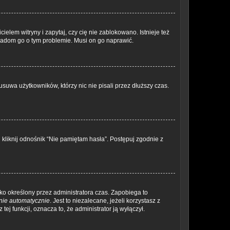
elem witryny i zapytaj, czy cię nie zablokowano. Istnieje też
wiadom go o tym problemie. Musi on go naprawić.
suwa użytkowników, którzy nic nie pisali przez dłuższy czas.
kliknij odnośnik “Nie pamiętam hasła”. Postępuj zgodnie z
ylko określony przez administratora czas. Zapobiega to
nie automatycznie
. Jest to niezalecane, jeżeli korzystasz z
tej funkcji, oznacza to, że administrator ją wyłączył.