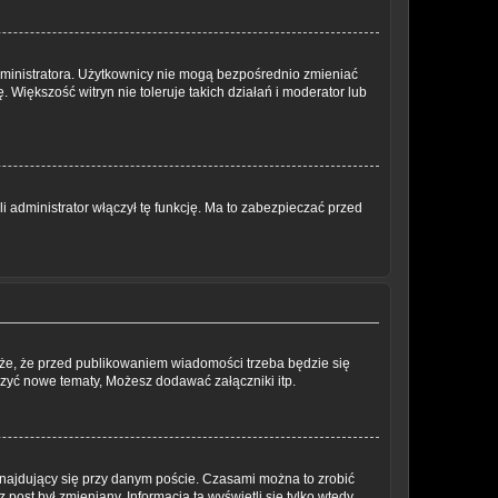
dministratora. Użytkownicy nie mogą bezpośrednio zmieniać
. Większość witryn nie toleruje takich działań i moderator lub
 administrator włączył tę funkcję. Ma to zabezpieczać przed
oże, że przed publikowaniem wiadomości trzeba będzie się
rzyć nowe tematy, Możesz dodawać załączniki itp.
najdujący się przy danym poście. Czasami można to zrobić
 post był zmieniany. Informacja ta wyświetli się tylko wtedy,