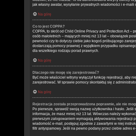
jak własny awatar, wysyłanie prywatnych wiadomości i e-maili 
Na górę
Co to jest COPPA?
COPPA, to skrót od Child Online Privacy and Protection Act –
osób małoletnich – mających mniej niż 13 lat – obowiązek pos
pewności czy to dotyczy ciebie jako kogoś próbującego zarejest
dostarczają pomocy prawnej z wyjątkiem przypadku opisanego 
dla wszelkiego rodzaju porad prawnych.
Na górę
Dlaczego nie mogę się zarejestrować?
Być może właściciel witryny wyłączył funkcję rejestracji, aby 
zarejestrować. W sprawie pomocy skontaktuj się z administrato
Na górę
Rejestracja została przeprowadzona poprawnie, ale nie mog
Po pierwsze, sprawdź swoją nazwę użytkownika i hasło. Jeśli 
informacja, że masz mniej niż 13 lat. Wówczas należy wykonać i
pierwszym zalogowaniem wymagają aktywowania rejestracji przez
wiadomość e-mail, postępuj zgodnie z zawartymi w niej instru
filtr antyspamowy. Jeśli na pewno podany przez ciebie adres e-