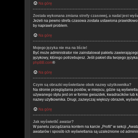
Na górę
Została wykonana zmiana strefy czasowej, a nadal jest wyś
Jeżeli na pewno strefa czasowa została ustawiona prawidłowo, 
by naprawił problem.
Na górę
Mojego języka nie ma na liście!
Być może administrator nie zainstalował pakietu zawierającego
językowy, którego potrzebujesz. Jeśli pakiet dla twojego język
phpBB.com
®
Na górę
Czym są obrazki wyświetlane obok nazwy użytkownika?
Na stronie przeglądania postów, w miejscu, gdzie są wyświetl
używanego stylu jest on w formie gwiazdek, kwadracików lub kro
nazwy użytkownika. Drugi, zazwyczaj większy obrazek, wyświet
Na górę
Jak wyświetlić awatar?
W panelu zarządzania kontem na karcie „Profil” w sekcji „Awat
awatarów i sposób ich wyświetlania są uzależnione od administ