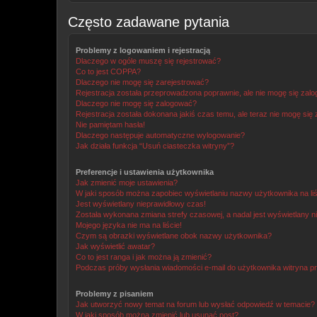
Często zadawane pytania
Problemy z logowaniem i rejestracją
Dlaczego w ogóle muszę się rejestrować?
Co to jest COPPA?
Dlaczego nie mogę się zarejestrować?
Rejestracja została przeprowadzona poprawnie, ale nie mogę się zal
Dlaczego nie mogę się zalogować?
Rejestracja została dokonana jakiś czas temu, ale teraz nie mogę się
Nie pamiętam hasła!
Dlaczego następuje automatyczne wylogowanie?
Jak działa funkcja “Usuń ciasteczka witryny”?
Preferencje i ustawienia użytkownika
Jak zmienić moje ustawienia?
W jaki sposób można zapobiec wyświetlaniu nazwy użytkownika na li
Jest wyświetlany nieprawidłowy czas!
Została wykonana zmiana strefy czasowej, a nadal jest wyświetlany n
Mojego języka nie ma na liście!
Czym są obrazki wyświetlane obok nazwy użytkownika?
Jak wyświetlić awatar?
Co to jest ranga i jak można ją zmienić?
Podczas próby wysłania wiadomości e-mail do użytkownika witryna pr
Problemy z pisaniem
Jak utworzyć nowy temat na forum lub wysłać odpowiedź w temacie?
W jaki sposób można zmienić lub usunąć post?