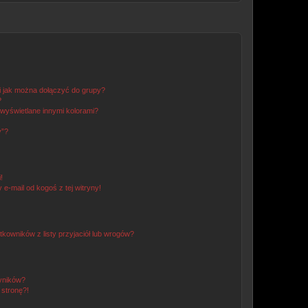
 i jak można dołączyć do grupy?
?
wyświetlane innymi kolorami?
y”?
!
e-mail od kogoś z tej witryny!
owników z listy przyjaciół lub wrogów?
yników?
stronę?!