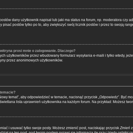
ostów dany użytkownik napisał lub jaki ma status na forum, np. moderatora czy a
ży pisać postów tylko po to, aby zwiększyć swój licznik postów i przez to swoją rangę
witryna prosi mnie o zalogowanie. Dlaczego?
ch użytkowników przez wbudowany formularz wysyłania e-maili i tylko wtedy, jeżeli
tryny przez anonimowych użytkowników.
 temacie?
„Nowy temat”, aby odpowiedzieć w temacie, nacisnąć przycisk „Odpowiedz”. Być m
wyświetlana lista uprawnień użytkownika na każdym forum. Na przykład: Możesz two
niać i usuwać tylko swoje posty. Możesz zmienić post, naciskając przycisk
Zmień
z
iał na ten post, pod twoim postem pojawi się informacja ile razy i kiedy ostatni raz