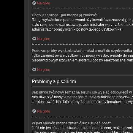
Na górę
Co to jest ranga i jak można ją zmienić?
Rangi wyświetlane pod nazwami użytkowników oznaczają, ile p
stylu rang, ponieważ ustawia je administrator witryny. Nie nale
administrator obniży licznik postów takiego użytkownika.
Na górę
Podczas próby wysłania wiadomości e-mail do użytkownika 
Tylko zarejestrowani użytkownicy mogą wysyłać e-maile do inny
nieprawidłowym używaniem systemu poczty elektronicznej wi
Na górę
Problemy z pisaniem
Jak utworzyć nowy temat na forum lub wysłać odpowiedź w
Aby utworzyć nowy temat na forum, należy nacisnąć przycisk 
zarejestrować. Na dole strony forum lub strony tematów jest 
Na górę
W jaki sposób można zmienić lub usunąć post?
Jeśli nie jesteś administratorem lub moderatorem, możesz zmie
tylko przez pewien czas po jego napisaniu. Jeżeli ktoś odpowiedz