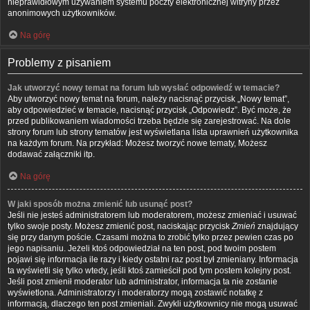
nieprawidłowym używaniem systemu poczty elektronicznej witryny przez
anonimowych użytkowników.
Na górę
Problemy z pisaniem
Jak utworzyć nowy temat na forum lub wysłać odpowiedź w temacie?
Aby utworzyć nowy temat na forum, należy nacisnąć przycisk „Nowy temat”,
aby odpowiedzieć w temacie, nacisnąć przycisk „Odpowiedz”. Być może, że
przed publikowaniem wiadomości trzeba będzie się zarejestrować. Na dole
strony forum lub strony tematów jest wyświetlana lista uprawnień użytkownika
na każdym forum. Na przykład: Możesz tworzyć nowe tematy, Możesz
dodawać załączniki itp.
Na górę
W jaki sposób można zmienić lub usunąć post?
Jeśli nie jesteś administratorem lub moderatorem, możesz zmieniać i usuwać
tylko swoje posty. Możesz zmienić post, naciskając przycisk
Zmień
znajdujący
się przy danym poście. Czasami można to zrobić tylko przez pewien czas po
jego napisaniu. Jeżeli ktoś odpowiedział na ten post, pod twoim postem
pojawi się informacja ile razy i kiedy ostatni raz post był zmieniany. Informacja
ta wyświetli się tylko wtedy, jeśli ktoś zamieścił pod tym postem kolejny post.
Jeśli post zmienił moderator lub administrator, informacja ta nie zostanie
wyświetlona. Administratorzy i moderatorzy mogą zostawić notatkę z
informacją, dlaczego ten post zmieniali. Zwykli użytkownicy nie mogą usuwać