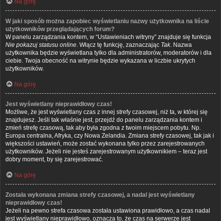
Na górę
W jaki sposób można zapobiec wyświetlaniu nazwy użytkownika na liście
użytkowników przeglądających forum?
W panelu zarządzania kontem, w “Ustawieniach witryny” znajduje się funkcja
Nie pokazuj statusu online
. Włącz tę funkcję, zaznaczając
Tak
. Nazwa
użytkownika będzie wyświetlana tylko dla administratorów, moderatorów i dla
ciebie. Twoja obecność na witrynie będzie wykazana w liczbie ukrytych
użytkowników.
Na górę
Jest wyświetlany nieprawidłowy czas!
Możliwe, że jest wyświetlany czas z innej strefy czasowej, niż ta, w której się
znajdujesz. Jeśli tak właśnie jest, przejdź do panelu zarządzania kontem i
zmień strefę czasową, tak aby była zgodna z twoim miejscem pobytu. Np.
Europa centralna, Afryka, czy Nowa Zelandia. Zmiana strefy czasowej, tak jak i
większości ustawień, może zostać wykonana tylko przez zarejestrowanych
użytkowników. Jeżeli nie jesteś zarejestrowanym użytkownikiem – teraz jest
dobry moment, by się zarejestrować.
Na górę
Została wykonana zmiana strefy czasowej, a nadal jest wyświetlany
nieprawidłowy czas!
Jeżeli na pewno strefa czasowa została ustawiona prawidłowo, a czas nadal
jest wyświetlany nieprawidłowo, oznacza to, że czas na serwerze jest