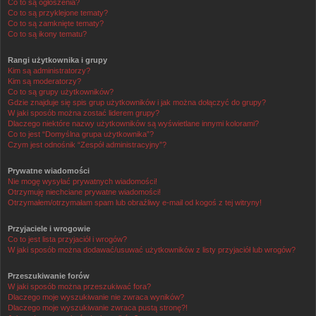
Co to są ogłoszenia?
Co to są przyklejone tematy?
Co to są zamknięte tematy?
Co to są ikony tematu?
Rangi użytkownika i grupy
Kim są administratorzy?
Kim są moderatorzy?
Co to są grupy użytkowników?
Gdzie znajduje się spis grup użytkowników i jak można dołączyć do grupy?
W jaki sposób można zostać liderem grupy?
Dlaczego niektóre nazwy użytkowników są wyświetlane innymi kolorami?
Co to jest “Domyślna grupa użytkownika”?
Czym jest odnośnik “Zespół administracyjny”?
Prywatne wiadomości
Nie mogę wysyłać prywatnych wiadomości!
Otrzymuję niechciane prywatne wiadomości!
Otrzymałem/otrzymałam spam lub obraźliwy e-mail od kogoś z tej witryny!
Przyjaciele i wrogowie
Co to jest lista przyjaciół i wrogów?
W jaki sposób można dodawać/usuwać użytkowników z listy przyjaciół lub wrogów?
Przeszukiwanie forów
W jaki sposób można przeszukiwać fora?
Dlaczego moje wyszukiwanie nie zwraca wyników?
Dlaczego moje wyszukiwanie zwraca pustą stronę?!