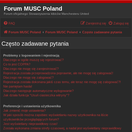
Forum MUSC Poland
Forum oficjalnego Stowarzyszenia kibiców Manchesteru United
FAQ
Zarejestruj się
Zaloguj się
Forum MUSC Poland
Forum MUSC Poland
Często zadawane pytania
Często zadawane pytania
Problemy z logowaniem i rejestracją
Dlaczego w ogóle muszę się rejestrować?
Co to jest COPPA?
Dlaczego nie mogę się zarejestrować?
Rejestracja została przeprowadzona poprawnie, ale nie mogę się zalogować!
Dlaczego nie mogę się zalogować?
Rejestracja została dokonana jakiś czas temu, ale teraz nie mogę się zalogować?!
Nie pamiętam hasła!
Dlaczego następuje automatyczne wylogowanie?
Jak działa funkcja “Usuń ciasteczka witryny”?
Preferencje i ustawienia użytkownika
Jak zmienić moje ustawienia?
W jaki sposób można zapobiec wyświetlaniu nazwy użytkownika na liście
użytkowników przeglądających forum?
Jest wyświetlany nieprawidłowy czas!
Została wykonana zmiana strefy czasowej, a nadal jest wyświetlany nieprawidłowy