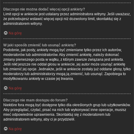
Dlaczego nie można dodać więcej opcji ankiety?
Limit opcji w ankiecie jest ustalany przez administratora witryny. Jeśli uważasz,
że potrzebujesz wstawić więcej opcji niż dozwolony limit, skontaktuj się z
administratorem witryny.
Na górę
W jaki sposób zmienić lub usunąć ankietę?
Podobnie, jak posty, ankiety mogą być zmieniane tylko przez ich autorów,
moderatorów lub administratorów. Aby zmienić ankietę, należy dokonać
zmiany pierwszego posta w wątku, z którym zawsze związana jest ankieta.
Jeśli nikt jeszcze nie oddał głosu w ankiecie, jej autor może usunąć ankietę
lub zmienić jej opcje. Jednakże, jeśli w ankiecie zostały już oddane głosy, tylko
moderatorzy lub administratorzy mogą ją zmienić, lub usunąć. Zapobiega to
modyfikowaniu ankiety w czasie jej trwania.
Na górę
Dlaczego nie mam dostępu do forum?
Niektóre fora mogą być dostępne tylko dla określonych grup lub użytkowników.
Aby przeglądać, czytać, pisać na nich lub wykonywać inne operacje, musisz
mieć odpowiednie uprawnienia. Skontaktuj się z moderatorem lub
administratorem witryny, aby ci je przydzielił.
Na górę