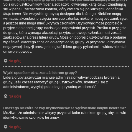
Spis grup użytkowników można zobaczyć, otwierając kartę
Grupy
znajdującą
się w panelu zarządzania kontem, który otwiera się po kliknięciu odnośnika
Moje konto
. Nie wszystkie grupy są dostępne dla każdego. Niektóre mogą
wymagać akceptacji przyjęcia nowego członka, niektóre mogą być zamknięte,
a jeszcze inne mogą mieć ukrytych członków. Użytkownik może poprosić o
przyjęcie do danej grupy, naciskając odpowiedni przycisk. Prośba o przyjęcie
do grupy, która wymaga akceptacji przyjęcia nowego członka, musi zostać
zaakceptowana przez lidera grupy. Może on poprosić użytkownika o podanie
wyjaśnień, dlaczego chce on dołączyć do tej grupy. W przypadku otrzymania
negatywnej decyzji proszę nie nękać lidera grupy pytaniami – widocznie miał
on swoje powody.
Na górę
W jaki sposób można zostać liderem grupy?
Lidera grupy zazwyczaj mianuje administrator witryny podczas tworzenia
grupy. Jeśli chcesz utworzyć grupę użytkowników, skontaktuj się z
administratorem, wysyłając do niego prywatną wiadomość.
Na górę
Dlaczego niektóre nazwy użytkowników są wyświetlane innymi kolorami?
Możliwe, że administrator witryny przypisał kolor członkom grupy, aby ułatwić
identyfikowanie członków tej grupy.
Na górę