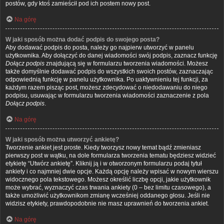
postów, gdy ktoś zamieścił pod ich postem nowy post.
Na górę
W jaki sposób można dodać podpis do swojego posta?
Aby dodawać podpis do posta, należy go najpierw utworzyć w panelu
użytkownika. Aby dołączyć do danej wiadomości swój podpis, zaznacz funkcję
Dołącz podpis
znajdującą się w formularzu tworzenia wiadomości. Możesz
także domyślnie dodawać podpis do wszystkich swoich postów, zaznaczając
odpowiednią funkcję w panelu użytkownika. Po uaktywnieniu tej funkcji, za
każdym razem pisząc post, możesz zdecydować o niedodawaniu do niego
podpisu, usuwając w formularzu tworzenia wiadomości zaznaczenie z pola
Dołącz podpis
.
Na górę
W jaki sposób można utworzyć ankietę?
Tworzenie ankiet jest proste. Kiedy tworzysz nowy temat bądź zmieniasz
pierwszy post w wątku, na dole formularza tworzenia tematu będziesz widzieć
etykietę “Utwórz ankietę”. Kliknij ją i w otworzonym formularzu podaj tytuł
ankiety i co najmniej dwie opcje. Każdą opcję należy wpisać w nowym wierszu
widocznego pola tekstowego. Możesz określić liczbę opcji, jakie użytkownik
może wybrać, wyznaczyć czas trwania ankiety (0 – bez limitu czasowego), a
także umożliwić użytkownikom zmianę wcześniej oddanego głosu. Jeśli nie
widzisz etykiety, prawdopodobnie nie masz uprawnień do tworzenia ankiet.
Na górę