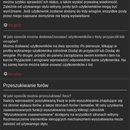
można szybko sprawdzić ich status, a także wysłać prywatną wiadomość.
Zależnie od używanego stylu witryny, posty tych użytkowników mogą być
wyróżniane. Jeśli użytkownik zostanie dodany do listy wrogów, wszystkie posty
przez niego napisane domyślnie nie będą wyświetlane.
Na górę
W jaki sposób można dodawać/usuwać użytkowników z listy przyjaciół lub
wrogów?
Można dodawać użytkowników na dwa sposoby. Po pierwsze, klikając w
profilu wybranego użytkownika odnośnik
Dodaj do przyjaciół
lub
Dodaj do
wrogów
. Po drugie, przejść do panelu zarządzania swoim kontem i tam na
karcie
Przyjaciele i wrogowie
wprowadzić odpowiednie dane użytkownika. Na
tej samej karcie można także usuwać użytkowników z list.
Na górę
Przeszukiwanie forów
W jaki sposób można przeszukiwać fora?
Należy wprowadzić poszukiwaną frazę w pole wyszukiwania znajdujące się
na stronie wykazu forów, a także stronach forów i tematów. W celu uzyskania
zaawansowanych funkcji wyszukiwania należy kliknąć odnośnik
“Wyszukiwanie zaawansowane” dostępny na wszystkich stronach witryny.
Rozmieszczenie elementów sterujących mechanizmem wyszukiwania może
zależeć od używanego stylu.