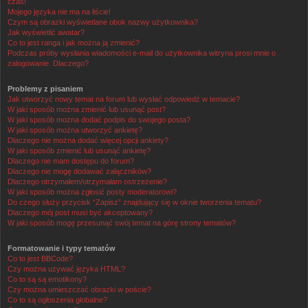
czas!
Mojego języka nie ma na liście!
Czym są obrazki wyświetlane obok nazwy użytkownika?
Jak wyświetlić awatar?
Co to jest ranga i jak można ją zmienić?
Podczas próby wysłania wiadomości e-mail do użytkownika witryna prosi mnie o
zalogowanie. Dlaczego?
Problemy z pisaniem
Jak utworzyć nowy temat na forum lub wysłać odpowiedź w temacie?
W jaki sposób można zmienić lub usunąć post?
W jaki sposób można dodać podpis do swojego posta?
W jaki sposób można utworzyć ankietę?
Dlaczego nie można dodać więcej opcji ankiety?
W jaki sposób zmienić lub usunąć ankietę?
Dlaczego nie mam dostępu do forum?
Dlaczego nie mogę dodawać załączników?
Dlaczego otrzymałem/otrzymałam ostrzeżenie?
W jaki sposób można zgłosić posty moderatorowi?
Do czego służy przycisk “Zapisz” znajdujący się w oknie tworzenia tematu?
Dlaczego mój post musi być akceptowany?
W jaki sposób mogę przesunąć swój temat na górę strony tematów?
Formatowanie i typy tematów
Co to jest BBCode?
Czy można używać języka HTML?
Co to są są emotikony?
Czy można umieszczać obrazki w poście?
Co to są ogłoszenia globalne?