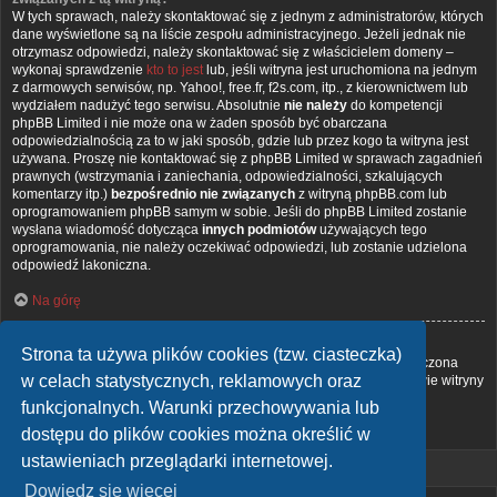
W tych sprawach, należy skontaktować się z jednym z administratorów, których
dane wyświetlone są na liście zespołu administracyjnego. Jeżeli jednak nie
otrzymasz odpowiedzi, należy skontaktować się z właścicielem domeny –
wykonaj sprawdzenie
kto to jest
lub, jeśli witryna jest uruchomiona na jednym
z darmowych serwisów, np. Yahoo!, free.fr, f2s.com, itp., z kierownictwem lub
wydziałem nadużyć tego serwisu. Absolutnie
nie należy
do kompetencji
phpBB Limited i nie może ona w żaden sposób być obarczana
odpowiedzialnością za to w jaki sposób, gdzie lub przez kogo ta witryna jest
używana. Proszę nie kontaktować się z phpBB Limited w sprawach zagadnień
prawnych (wstrzymania i zaniechania, odpowiedzialności, szkalujących
komentarzy itp.)
bezpośrednio nie związanych
z witryną phpBB.com lub
oprogramowaniem phpBB samym w sobie. Jeśli do phpBB Limited zostanie
wysłana wiadomość dotycząca
innych podmiotów
używających tego
oprogramowania, nie należy oczekiwać odpowiedzi, lub zostanie udzielona
odpowiedź lakoniczna.
Na górę
Jak nawiązać kontakt z administratorem witryny?
Strona ta używa plików cookies (tzw. ciasteczka)
Wszyscy użytkownicy witryny mogą używać – jeśli funkcja ta jest włączona
w celach statystycznych, reklamowych oraz
przez administratora witryny – formularza „Kontakt z nami”. Członkowie witryny
mogą także używać odnośnika „Zespół administracyjny”.
funkcjonalnych. Warunki przechowywania lub
dostępu do plików cookies można określić w
Na górę
ustawieniach przeglądarki internetowej.
Dowiedz się więcej