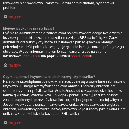
ustawiony nieprawidłowo. Poinformuj o tym administratora, by naprawił
problem.
Na górę
Mojego języka nie ma na liście!
Być może administrator nie zainstalował pakietu zawierającego twoją wersję
językową albo nikt jeszcze nie przetłumaczył phpBB3 na twój język. Zapytaj
administratora witryny czy może zainstalować pakiet językowy, którego
potrzebujesz. Jeśli pakiet dla twojego języka nie istnieje, może spróbujesz go
utworzyć. Więcej informacji na ten temat można znaleźć na stronie
internetowej
phpBB.pl
® lub phpBB Limited
phpBB.com
®
Na górę
Czym są obrazki wyświetlane obok nazwy użytkownika?
Na stronie przeglądania postów, w miejscu, gdzie są wyświetlane informacje o
użytkowniku, mogą być wyświetlane dwa obrazki. Pierwszy obrazek jest
skojarzony z rangą użytkownika. W zależności od używanego stylu jest on w
formie gwiazdek, kwadracików lub kropek pokazujących, jak dużo postów
zostało napisanych przez użytkownika lub jaki jest jego status na tej witrynie.
Jest on wyświetlany poniżej nazwy użytkownika. Drugi, zazwyczaj większy
obrazek, wyświetlany powyżej nazwy użytkownika jest znany jako awatar i jest
unikatowy lub osobisty dla każdego użytkownika.
Na górę