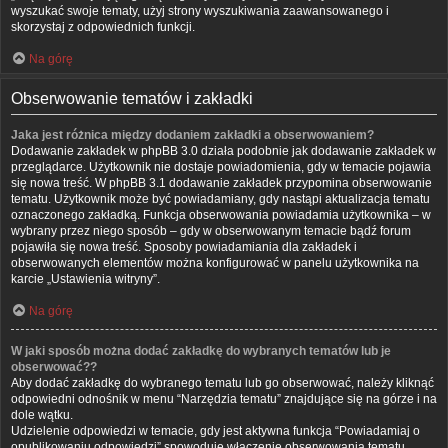
wyszukać swoje tematy, użyj strony wyszukiwania zaawansowanego i
skorzystaj z odpowiednich funkcji.
Na górę
Obserwowanie tematów i zakładki
Jaka jest różnica między dodaniem zakładki a obserwowaniem?
Dodawanie zakładek w phpBB 3.0 działa podobnie jak dodawanie zakładek w
przeglądarce. Użytkownik nie dostaje powiadomienia, gdy w temacie pojawia
się nowa treść. W phpBB 3.1 dodawanie zakładek przypomina obserwowanie
tematu. Użytkownik może być powiadamiany, gdy nastąpi aktualizacja tematu
oznaczonego zakładką. Funkcja obserwowania powiadamia użytkownika – w
wybrany przez niego sposób – gdy w obserwowanym temacie bądź forum
pojawiła się nowa treść. Sposoby powiadamiania dla zakładek i
obserwowanych elementów można konfigurować w panelu użytkownika na
karcie „Ustawienia witryny”.
Na górę
W jaki sposób można dodać zakładkę do wybranych tematów lub je
obserwować??
Aby dodać zakładkę do wybranego tematu lub go obserwować, należy kliknąć
odpowiedni odnośnik w menu “Narzędzia tematu” znajdujące się na górze i na
dole wątku.
Udzielenie odpowiedzi w temacie, gdy jest aktywna funkcja “Powiadamiaj o
opublikowaniu odpowiedzi” spowoduje włączenie obserwowania tematu.