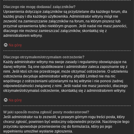
Dlaczego nie mogę dodawać załączników?
Uprawnienia dotyczące załączników są przydzielane dla każdego forum, dla
każdej grupy i dla każdego użytkownika. Administrator witryny mógł nie
zezwolić na zamieszczanie załączników na forum, na którym piszesz lub
przyznał uprawnienia tylko niektórym grupom. Jeśli nadal nie masz jasności,
dlaczego nie możesz zamieszczać załączników, skontaktuj się z
administratorem witryny.
Na górę
Dlaczego otrzymałem/otrzymałam ostrzeżenie?
Każdy administrator witryny ma swoje zasady i regulaminy obowiązujące na
danej witrynie. Są one opublikowane i administrator zaleca zapoznanie się z
nimi. Jeśli ktoś ich nie przestrzegał, może otrzymać ostrzeżenie. O udzieleniu
ostrzeżenia decyduje administrator witryny. phpBB Limited nie ma nic
wspólnego z ostrzeżeniami udzielanymi na tej witrynie i nie ponosi żadnej
odpowiedzialności związanej z nimi. Jeśli nadal nie masz jasności, dlaczego
otrzymałeś/otrzymałaś ostrzeżenie, skontaktuj się z administratorem witryny.
Na górę
W jaki sposób można zgłosić posty moderatorowi?
Jeśli administrator na to zezwolił, w prawym górnym rogu treści posta, który
chcesz zgłosić, powinien być widoczny odpowiedni przycisk. Naciśnięcie tego
przycisku spowoduje przeniesienie cię do formularza, który po jego
wypełnieniu umożliwi wysłanie zgłoszenia.