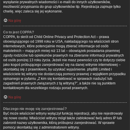
wysyłanie prywatnych wiadomości i e-maili do innych użytkowników,
możliwość przypisania do grup użytkowników itp. Rejestracja zajmuje tylko
chwilę, więc zaleca się jej wykonanie.
Na górę
Co to jest COPPA?
COPPA, to skrót od Child Online Privacy and Protection Act – prawa
obowiązującego od 1998 roku w USA, nakładającego na właścicieli stron
internetowych, które potencjalnie mogą zbierać informacje od osób
małoletnich – mających mniej niż 13 lat – obowiązek posiadania pisemnej
zgody rodziców lub opiekunów prawnych na zbieranie informacji prywatnych
od osób poniżej 13 roku życia. Jeżeli nie masz pewności czy to dotyczy ciebie
jako kogoś próbującego zarejestrować się na danej witrynie internetowej –
skontaktuj się z prawnikiem, by uzyskać wyjaśnienie. phpBB Limited i
właściciele tej witryny nie dostarczają pomocy prawnej z wyjątkiem przypadku
opisanego w pytaniu „Z kim się kontaktować w sprawach nadużyć lub
zagadnień prawnych związanych z tą witryną?”, a także nie są punktem
kontaktowym dla wszelkiego rodzaju porad prawnych.
Na górę
Dlaczego nie mogę się zarejestrować?
Być może właściciel witryny wyłączył funkcję rejestracji, aby nie rejestrowały
się nowe osoby. Właściciel witryny mógł także zablokować twój adres IP lub
zabronił nazwy użytkownika, którą próbujesz zarejestrować. W sprawie
pomocy skontaktuj się z administratorem witryny.