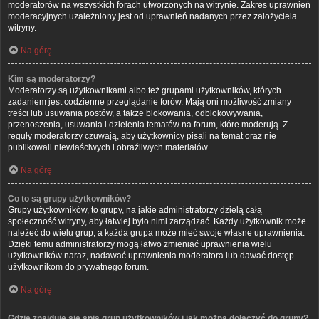
moderatorów na wszystkich forach utworzonych na witrynie. Zakres uprawnień
moderacyjnych uzależniony jest od uprawnień nadanych przez założyciela
witryny.
Na górę
Kim są moderatorzy?
Moderatorzy są użytkownikami albo też grupami użytkowników, których
zadaniem jest codzienne przeglądanie forów. Mają oni możliwość zmiany
treści lub usuwania postów, a także blokowania, odblokowywania,
przenoszenia, usuwania i dzielenia tematów na forum, które moderują. Z
reguły moderatorzy czuwają, aby użytkownicy pisali na temat oraz nie
publikowali niewłaściwych i obraźliwych materiałów.
Na górę
Co to są grupy użytkowników?
Grupy użytkowników, to grupy, na jakie administratorzy dzielą całą
społeczność witryny, aby łatwiej było nimi zarządzać. Każdy użytkownik może
należeć do wielu grup, a każda grupa może mieć swoje własne uprawnienia.
Dzięki temu administratorzy mogą łatwo zmieniać uprawnienia wielu
użytkowników naraz, nadawać uprawnienia moderatora lub dawać dostęp
użytkownikom do prywatnego forum.
Na górę
Gdzie znajduje się spis grup użytkowników i jak można dołączyć do grupy?