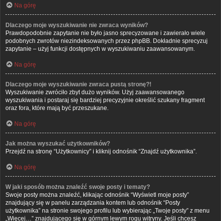
Na górę
Dlaczego moje wyszukiwanie nie zwraca wyników?
Prawdopodobnie zapytanie nie było jasno sprecyzowane i zawierało wiele
podobnych zwrotów niezindeksowanych przez phpBB. Dokładnie sprecyzuj
zapytanie – użyj funkcji dostępnych w wyszukiwaniu zaawansowanym.
Na górę
Dlaczego moje wyszukiwanie zwraca pustą stronę?!
Wyszukiwanie zwróciło zbyt dużo wyników. Użyj zaawansowanego
wyszukiwania i postaraj się bardziej precyzyjnie określić szukany fragment
oraz fora, które mają być przeszukane.
Na górę
Jak można wyszukać użytkowników?
Przejdź na stronę “Użytkownicy” i kliknij odnośnik “Znajdź użytkownika”.
Na górę
W jaki sposób można znaleźć swoje posty i tematy?
Swoje posty można znaleźć, klikając odnośnik “Wyświetl moje posty”
znajdujący się w panelu zarządzania kontem lub odnośnik “Posty
użytkownika” na stronie swojego profilu lub wybierając „Twoje posty” z menu
„Więcej…” znajdującego się w górnym lewym rogu witryny. Jeśli chcesz