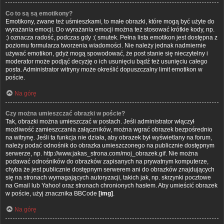
Co to są są emotikony?
Emotikony, zwane też uśmieszkami, to małe obrazki, które mogą być użyte do
wyrażania emocji. Do wyrażania emocji można też stosować krótkie kody, np.
:) oznacza radość, podczas gdy :( smutek. Pełna lista emotikon jest dostępna z
poziomu formularza tworzenia wiadomości. Nie należy jednak nadmiernie
używać emotikon, gdyż mogą spowodować, że post stanie się nieczytelny i
moderator może podjąć decyzję o ich usunięciu bądź też usunięciu całego
posta. Administrator witryny może określić dopuszczalny limit emotikon w
poście.
Na górę
Czy można umieszczać obrazki w poście?
Tak, obrazki można umieszczać w postach. Jeśli administrator włączył
możliwość zamieszczania załączników, można wgrać obrazek bezpośrednio
na witrynę. Jeśli ta funkcja nie działa, aby obrazek był wyświetlany na forum,
należy podać odnośnik do obrazka umieszczonego na publicznie dostępnym
serwerze, np. http://www.jakas_strona.com/moj_obrazek.gif. Nie można
podawać odnośników do obrazków zapisanych na prywatnym komputerze,
chyba że jest publicznie dostępnym serwerem ani do obrazków znajdujących
się na stronach wymagających autoryzacji, takich jak, np. skrzynki pocztowe
na Gmail lub Yahoo! oraz stronach chronionych hasłem. Aby umieścić obrazek
w poście, użyj znacznika BBCode
[img]
.
Na górę