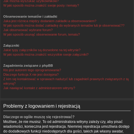
Jak można wyszukać użytkowników?
W jaki sposób można znaleźć swoje posty i tematy?
Obserwowanie tematów i zakładki
Jaka jest różnica między dodaniem zakładki a obserwowaniem?
W jaki sposób można dodać zakładkę do wybranych tematów lub je obserwować??
Jak obserwować wybrane forum?
W jaki sposób usunąć obserwowanie forum, tematu?
Załączniki
Jakie typy załączników są dozwolone na tej witrynie?
W jaki sposób można znaleźć wszystkie swoje załączniki?
Zagadnienia związane z phpBB
Kto jest autorem tego oprogramowania?
Dlaczego funkcja X nie jest dostępna?
Z kim się kontaktować w sprawach nadużyć lub zagadnień prawnych związanych z tą
witryną?
Jak nawiązać kontakt z administratorem witryny?
Problemy z logowaniem i rejestracją
Dlaczego w ogóle muszę się rejestrować?
Możliwe, że nie musisz. To od administratora witryny zależy czy, aby pisać
wiadomości, konieczna jest rejestracja. Niemniej rejestracja umożliwia dostęp
do dodatkowych funkcji niedostępnych dla gości, takich jak własny awatar,