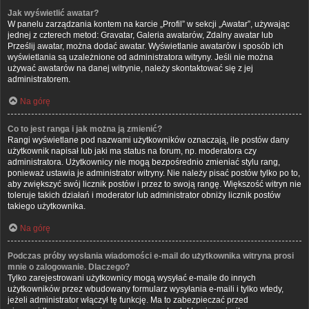
Jak wyświetlić awatar?
W panelu zarządzania kontem na karcie „Profil” w sekcji „Awatar”, używając
jednej z czterech metod: Gravatar, Galeria awatarów, Zdalny awatar lub
Prześlij awatar, można dodać awatar. Wyświetlanie awatarów i sposób ich
wyświetlania są uzależnione od administratora witryny. Jeśli nie można
używać awatarów na danej witrynie, należy skontaktować się z jej
administratorem.
Na górę
Co to jest ranga i jak można ją zmienić?
Rangi wyświetlane pod nazwami użytkowników oznaczają, ile postów dany
użytkownik napisał lub jaki ma status na forum, np. moderatora czy
administratora. Użytkownicy nie mogą bezpośrednio zmieniać stylu rang,
ponieważ ustawia je administrator witryny. Nie należy pisać postów tylko po to,
aby zwiększyć swój licznik postów i przez to swoją rangę. Większość witryn nie
toleruje takich działań i moderator lub administrator obniży licznik postów
takiego użytkownika.
Na górę
Podczas próby wysłania wiadomości e-mail do użytkownika witryna prosi
mnie o zalogowanie. Dlaczego?
Tylko zarejestrowani użytkownicy mogą wysyłać e-maile do innych
użytkowników przez wbudowany formularz wysyłania e-maili i tylko wtedy,
jeżeli administrator włączył tę funkcję. Ma to zabezpieczać przed