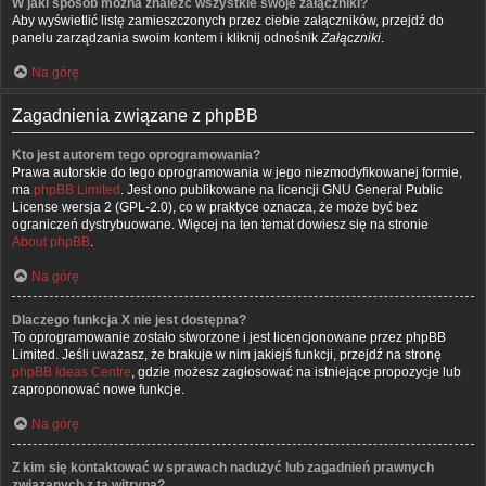
W jaki sposób można znaleźć wszystkie swoje załączniki?
Aby wyświetlić listę zamieszczonych przez ciebie załączników, przejdź do
panelu zarządzania swoim kontem i kliknij odnośnik
Załączniki
.
Na górę
Zagadnienia związane z phpBB
Kto jest autorem tego oprogramowania?
Prawa autorskie do tego oprogramowania w jego niezmodyfikowanej formie,
ma
phpBB Limited
. Jest ono publikowane na licencji GNU General Public
License wersja 2 (GPL-2.0), co w praktyce oznacza, że może być bez
ograniczeń dystrybuowane. Więcej na ten temat dowiesz się na stronie
About phpBB
.
Na górę
Dlaczego funkcja X nie jest dostępna?
To oprogramowanie zostało stworzone i jest licencjonowane przez phpBB
Limited. Jeśli uważasz, że brakuje w nim jakiejś funkcji, przejdź na stronę
phpBB Ideas Centre
, gdzie możesz zagłosować na istniejące propozycje lub
zaproponować nowe funkcje.
Na górę
Z kim się kontaktować w sprawach nadużyć lub zagadnień prawnych
związanych z tą witryną?