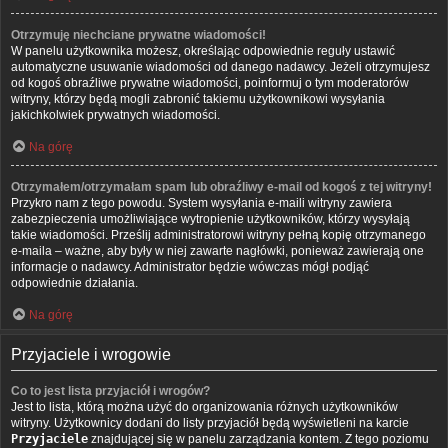
Otrzymuję niechciane prywatne wiadomości!
W panelu użytkownika możesz, określając odpowiednie reguły ustawić
automatyczne usuwanie wiadomości od danego nadawcy. Jeżeli otrzymujesz
od kogoś obraźliwe prywatne wiadomości, poinformuj o tym moderatorów
witryny, którzy będą mogli zabronić takiemu użytkownikowi wysyłania
jakichkolwiek prywatnych wiadomości.
Na górę
Otrzymałem/otrzymałam spam lub obraźliwy e-mail od kogoś z tej witryny!
Przykro nam z tego powodu. System wysyłania e-maili witryny zawiera
zabezpieczenia umożliwiające wytropienie użytkowników, którzy wysyłają
takie wiadomości. Prześlij administratorowi witryny pełną kopię otrzymanego
e-maila – ważne, aby były w niej zawarte nagłówki, ponieważ zawierają one
informacje o nadawcy. Administrator będzie wówczas mógł podjąć
odpowiednie działania.
Na górę
Przyjaciele i wrogowie
Co to jest lista przyjaciół i wrogów?
Jest to lista, którą można użyć do organizowania różnych użytkowników
witryny. Użytkownicy dodani do listy przyjaciół będą wyświetleni na karcie
Przyjaciele
znajdującej się w panelu zarządzania kontem. Z tego poziomu