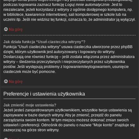
podczas logowania zaznacz funkcję
Loguj mnie automatycznie
. Jest to
niezalecane, jeżeli korzystasz z witryny z ogólnie dostępnego komputera, np.
w bibliotece, kawiarence internetowej, sali komputerowej w szkole lub na
uczelni itp. Jeśli nie widzisz tej funkcji, oznacza to, że administrator ją wyłączył.
Na górę
Jak działa funkcja “Usuń ciasteczka witryny”?
Funkcja “Usuń ciasteczka witryny” usuwa ciasteczka utworzone przez phpBB
dzięki, którym użytkownik jest autoryzowany i logowany do witryny.
Dostarczają one również funkcję – jeśli została włączona przez administratora
witryny – śledzenia przeczytanych i nieprzeczytanych przez użytkownika
postów. Jeśli występują problemy z logowaniem/wylogowaniem, usunięcie
ciasteczek może być pomocne.
Na górę
Preferencje i ustawienia użytkownika
Jak zmienić moje ustawienia?
Jeżeli jesteś zarejestrowanym użytkownikiem, wszystkie twoje ustawienia są
zapisywane w bazie danych witryny. Aby je zmienić, przejdź do panelu
zarządzania swoim kontem. W tym miejscu możesz dokonać zmian swoich
ustawień i preferencji. Odnośnik do panelu o nazwie “Moje konto” znajduje się
zazwyczaj na górze stron witryny.