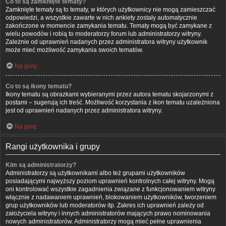
Co to są zamknięte tematy?
Zamknięte tematy są to tematy, w których użytkownicy nie mogą zamieszczać
odpowiedzi, a wszystkie zawarte w nich ankiety zostały automatycznie
zakończone w momencie zamykania tematu. Tematy mogą być zamykane z
wielu powodów i robią to moderatorzy forum lub administratorzy witryny.
Zależnie od uprawnień nadanych przez administratora witryny użytkownik
może mieć możliwość zamykania swoich tematów.
Na górę
Co to są ikony tematu?
Ikony tematu są obrazkami wybieranymi przez autora tematu skojarzonymi z
postami – sugerują ich treść. Możliwość korzystania z ikon tematu uzależniona
jest od uprawnień nadanych przez administratora witryny.
Na górę
Rangi użytkownika i grupy
Kim są administratorzy?
Administratorzy są użytkownikami albo też grupami użytkowników
posiadającymi najwyższy poziom uprawnień kontrolnych całej witryny. Mogą
oni kontrolować wszystkie zagadnienia związane z funkcjonowaniem witryny
włącznie z nadawaniem uprawnień, blokowaniem użytkowników, tworzeniem
grup użytkowników lub moderatorów itp. Zakres ich uprawnień zależy od
założyciela witryny i innych administratorów mających prawo nominowania
nowych administratorów. Administratorzy mogą mieć pełne uprawnienia