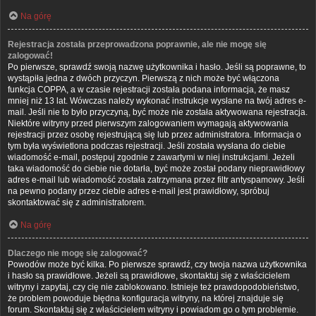
Na górę
Rejestracja została przeprowadzona poprawnie, ale nie mogę się
zalogować!
Po pierwsze, sprawdź swoją nazwę użytkownika i hasło. Jeśli są poprawne, to
wystąpiła jedna z dwóch przyczyn. Pierwszą z nich może być włączona
funkcja COPPA, a w czasie rejestracji została podana informacja, że masz
mniej niż 13 lat. Wówczas należy wykonać instrukcje wysłane na twój adres e-
mail. Jeśli nie to było przyczyną, być może nie została aktywowana rejestracja.
Niektóre witryny przed pierwszym zalogowaniem wymagają aktywowania
rejestracji przez osobę rejestrującą się lub przez administratora. Informacja o
tym była wyświetlona podczas rejestracji. Jeśli została wysłana do ciebie
wiadomość e-mail, postępuj zgodnie z zawartymi w niej instrukcjami. Jeżeli
taka wiadomość do ciebie nie dotarła, być może został podany nieprawidłowy
adres e-mail lub wiadomość została zatrzymana przez filtr antyspamowy. Jeśli
na pewno podany przez ciebie adres e-mail jest prawidłowy, spróbuj
skontaktować się z administratorem.
Na górę
Dlaczego nie mogę się zalogować?
Powodów może być kilka. Po pierwsze sprawdź, czy twoja nazwa użytkownika
i hasło są prawidłowe. Jeżeli są prawidłowe, skontaktuj się z właścicielem
witryny i zapytaj, czy cię nie zablokowano. Istnieje też prawdopodobieństwo,
że problem powoduje błędna konfiguracja witryny, na której znajduje się
forum. Skontaktuj się z właścicielem witryny i powiadom go o tym problemie.