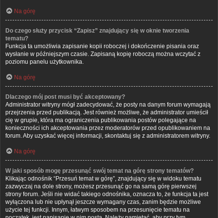
Na górę
Do czego służy przycisk “Zapisz” znajdujący się w oknie tworzenia
tematu?
Funkcja ta umożliwia zapisanie kopii roboczej i dokończenie pisania oraz
wysłanie w późniejszym czasie. Zapisaną kopię roboczą można wczytać z
poziomu panelu użytkownika.
Na górę
Dlaczego mój post musi być akceptowany?
Administrator witryny mógł zadecydować, że posty na danym forum wymagają
przejrzenia przed publikacją. Jest również możliwe, że administrator umieścił
cię w grupie, która ma ograniczenia publikowania postów polegające na
konieczności ich akceptowania przez moderatorów przed opublikowaniem na
forum. Aby uzyskać więcej informacji, skontaktuj się z administratorem witryny.
Na górę
W jaki sposób mogę przesunąć swój temat na górę strony tematów?
Klikając odnośnik “Przesuń temat w górę”, znajdujący się w widoku tematu
zazwyczaj na dole strony, możesz przesunąć go na samą górę pierwszej
strony forum. Jeśli nie widać takiego odnośnika, oznacza to, że funkcja ta jest
wyłączona lub nie upłynął jeszcze wymagany czas, zanim będzie możliwe
użycie tej funkcji. Innym, łatwym sposobem na przesunięcie tematu na
początek, jest napisanie w nim posta. Należy pamiętać, aby przy tym