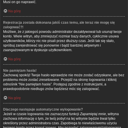
Musi on go naprawić.
Na górę
Rejestracja została dokonana jakiś czas temu, ale teraz nie mogę się
zalogować?!
Możliwe, że z jakiegoś powodu administrator dezaktywował lub usunął twoje
konto. Wiele witryn, aby zmniejszyć rozmiar bazy danych, cyklicznie usuwa
użytkowników, którzy nic nie pisali przez dłuższy czas. Jeśli tak się stało,
spróbuj zarejestrować się ponownie i bądź bardziej aktywnym i
zaangażowanym w dyskusje użytkownikiem.
Na górę
Nie pamiętam hasła!
Zachowaj spokój! Twoje hasło wprawdzie nie może zostać odzyskane, ale bez
problemu może zostać zresetowane. Przejdź na stronę logowania i kliknij
odnośnik “Nie pamiętam hasła”. Postępuj zgodnie z instrukcjami, a
prawdopodobnie niedługo znów będziesz móc się zalogować.
Na górę
Dlaczego następuje automatyczne wylogowanie?
Jeżeli w czasie logowania nie zaznaczysz funkcji
Zapamiętaj mnie
, witryna
zachowa informację o tym, że twój pobyt na tej witrynie będzie trwał tylko
określony przez administratora czas. Zapobiega to niewłaściwemu użyciu
twojego konta przez kogoś innego. Aby pozostać zalogowanym/zalogowaną,