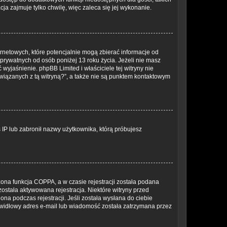
ja zajmuje tylko chwilę, więc zaleca się jej wykonanie.
rnetowych, które potencjalnie mogą zbierać informacje od
prywatnych od osób poniżej 13 roku życia. Jeżeli nie masz
wyjaśnienie. phpBB Limited i właściciele tej witryny nie
iązanych z tą witryną?”, a także nie są punktem kontaktowym
s IP lub zabronił nazwy użytkownika, którą próbujesz
ona funkcja COPPA, a w czasie rejestracji została podana
została aktywowana rejestracja. Niektóre witryny przed
na podczas rejestracji. Jeśli została wysłana do ciebie
rawidłowy adres e-mail lub wiadomość została zatrzymana przez