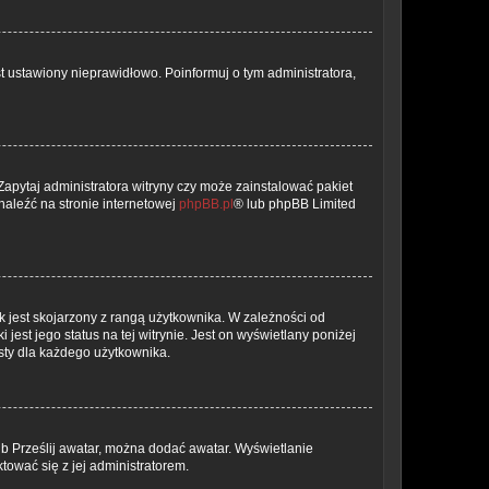
t ustawiony nieprawidłowo. Poinformuj o tym administratora,
Zapytaj administratora witryny czy może zainstalować pakiet
znaleźć na stronie internetowej
phpBB.pl
® lub phpBB Limited
 jest skojarzony z rangą użytkownika. W zależności od
est jego status na tej witrynie. Jest on wyświetlany poniżej
sty dla każdego użytkownika.
lub Prześlij awatar, można dodać awatar. Wyświetlanie
tować się z jej administratorem.