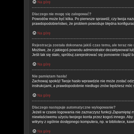
Na górę
Dlaczego nie mogę się zalogować?
Powodów może być kilka. Po pierwsze sprawdź, czy twoja nazwa u
prawdopodobieństwo, że problem powoduje błędna konfiguracja w
Na górę
Rejestracja została dokonana jakiś czas temu, ale teraz ni
Możliwe, że z jakiegoś powodu administrator dezaktywował lub 
Jeśli tak się stało, spróbuj zarejestrować się ponownie i bą
Na górę
Nie pamiętam hasła!
Zachowaj spokój! Twoje hasło wprawdzie nie może zostać odzys
instrukcjami, a prawdopodobnie niedługo znów będziesz móc 
Na górę
Dlaczego następuje automatyczne wylogowanie?
Jeżeli w czasie logowania nie zaznaczysz funkcji
Zapamiętaj 
niewłaściwemu użyciu twojego konta przez kogoś innego. Ab
witryny z ogólnie dostępnego komputera, np. w bibliotece, kawiar
Na górę