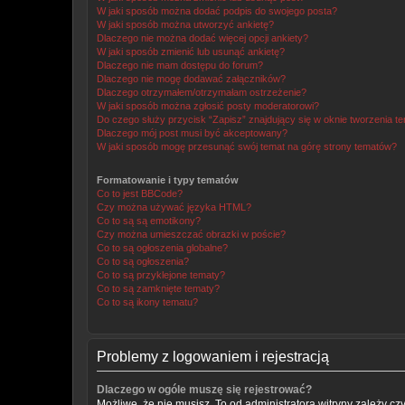
W jaki sposób można dodać podpis do swojego posta?
W jaki sposób można utworzyć ankietę?
Dlaczego nie można dodać więcej opcji ankiety?
W jaki sposób zmienić lub usunąć ankietę?
Dlaczego nie mam dostępu do forum?
Dlaczego nie mogę dodawać załączników?
Dlaczego otrzymałem/otrzymałam ostrzeżenie?
W jaki sposób można zgłosić posty moderatorowi?
Do czego służy przycisk “Zapisz” znajdujący się w oknie tworzenia t
Dlaczego mój post musi być akceptowany?
W jaki sposób mogę przesunąć swój temat na górę strony tematów?
Formatowanie i typy tematów
Co to jest BBCode?
Czy można używać języka HTML?
Co to są są emotikony?
Czy można umieszczać obrazki w poście?
Co to są ogłoszenia globalne?
Co to są ogłoszenia?
Co to są przyklejone tematy?
Co to są zamknięte tematy?
Co to są ikony tematu?
Problemy z logowaniem i rejestracją
Dlaczego w ogóle muszę się rejestrować?
Możliwe, że nie musisz. To od administratora witryny zależy cz