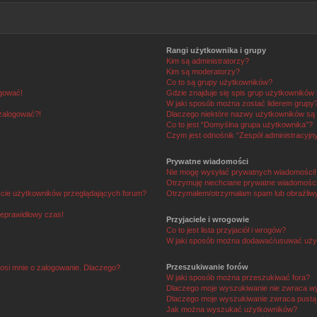
Rangi użytkownika i grupy
Kim są administratorzy?
Kim są moderatorzy?
Co to są grupy użytkowników?
ogować!
Gdzie znajduje się spis grup użytkowników
W jaki sposób można zostać liderem grupy
 zalogować?!
Dlaczego niektóre nazwy użytkowników są 
Co to jest “Domyślna grupa użytkownika”?
Czym jest odnośnik “Zespół administracyjn
Prywatne wiadomości
Nie mogę wysyłać prywatnych wiadomości!
Otrzymuję niechciane prywatne wiadomości
ście użytkowników przeglądających forum?
Otrzymałem/otrzymałam spam lub obraźliwy 
ieprawidłowy czas!
Przyjaciele i wrogowie
Co to jest lista przyjaciół i wrogów?
W jaki sposób można dodawać/usuwać użytk
Przeszukiwanie forów
osi mnie o zalogowanie. Dlaczego?
W jaki sposób można przeszukiwać fora?
Dlaczego moje wyszukiwanie nie zwraca w
Dlaczego moje wyszukiwanie zwraca pustą 
Jak można wyszukać użytkowników?