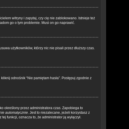
elem witryny i zapytaj, czy cię nie zablokowano. Istnieje też
wiadom go o tym problemie. Musi on go naprawić.
suwa użytkowników, którzy nic nie pisali przez dłuższy czas.
kliknij odnośnik “Nie pamiętam hasła”. Postępuj zgodnie z
ylko określony przez administratora czas. Zapobiega to
nie automatycznie
. Jest to niezalecane, jeżeli korzystasz z
tej funkcji, oznacza to, że administrator ją wyłączył.