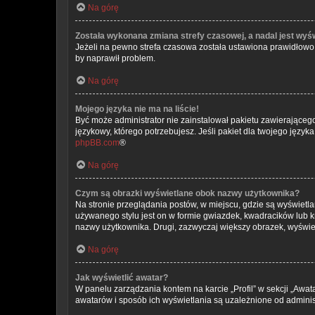
Na górę
Została wykonana zmiana strefy czasowej, a nadal jest wyś
Jeżeli na pewno strefa czasowa została ustawiona prawidłowo, 
by naprawił problem.
Na górę
Mojego języka nie ma na liście!
Być może administrator nie zainstalował pakietu zawierającego
językowy, którego potrzebujesz. Jeśli pakiet dla twojego język
phpBB.com
®
Na górę
Czym są obrazki wyświetlane obok nazwy użytkownika?
Na stronie przeglądania postów, w miejscu, gdzie są wyświetl
używanego stylu jest on w formie gwiazdek, kwadracików lub kro
nazwy użytkownika. Drugi, zazwyczaj większy obrazek, wyświet
Na górę
Jak wyświetlić awatar?
W panelu zarządzania kontem na karcie „Profil” w sekcji „Awat
awatarów i sposób ich wyświetlania są uzależnione od administ