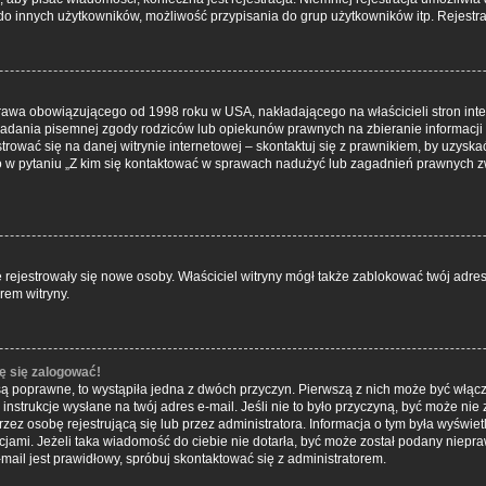
do innych użytkowników, możliwość przypisania do grup użytkowników itp. Rejestrac
 prawa obowiązującego od 1998 roku w USA, nakładającego na właścicieli stron inte
iadania pisemnej zgody rodziców lub opiekunów prawnych na zbieranie informacji 
rować się na danej witrynie internetowej – skontaktuj się z prawnikiem, by uzyskać 
w pytaniu „Z kim się kontaktować w sprawach nadużyć lub zagadnień prawnych zw
nie rejestrowały się nowe osoby. Właściciel witryny mógł także zablokować twój adre
rem witryny.
ę się zalogować!
są poprawne, to wystąpiła jedna z dwóch przyczyn. Pierwszą z nich może być włącz
nstrukcje wysłane na twój adres e-mail. Jeśli nie to było przyczyną, być może nie 
 osobę rejestrującą się lub przez administratora. Informacja o tym była wyświetlo
kcjami. Jeżeli taka wiadomość do ciebie nie dotarła, być może został podany niep
mail jest prawidłowy, spróbuj skontaktować się z administratorem.