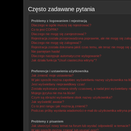
Często zadawane pytania
Problemy z logowaniem i rejestracją
Dlaczego w ogóle muszę się rejestrować?
Co to jest COPPA?
Dlaczego nie mogę się zarejestrować?
Rejestracja została przeprowadzona poprawnie, ale nie mogę się zal
Dlaczego nie mogę się zalogować?
Rejestracja została dokonana jakiś czas temu, ale teraz nie mogę się
Nie pamiętam hasła!
Dlaczego następuje automatyczne wylogowanie?
Jak działa funkcja “Usuń ciasteczka witryny”?
Preferencje i ustawienia użytkownika
Jak zmienić moje ustawienia?
W jaki sposób można zapobiec wyświetlaniu nazwy użytkownika na li
Jest wyświetlany nieprawidłowy czas!
Została wykonana zmiana strefy czasowej, a nadal jest wyświetlany n
Mojego języka nie ma na liście!
Czym są obrazki wyświetlane obok nazwy użytkownika?
Jak wyświetlić awatar?
Co to jest ranga i jak można ją zmienić?
Podczas próby wysłania wiadomości e-mail do użytkownika witryna pr
Problemy z pisaniem
Jak utworzyć nowy temat na forum lub wysłać odpowiedź w temacie?
W jaki sposób można zmienić lub usunąć post?