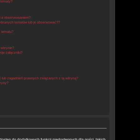
 tematy?
ki a obserwowaniem?
ybranych tematów lub je obserwować??
, tematu?
 witrynie?
je załączniki?
 lub zagadnień prawnych związanych z tą witryną?
tryny?
a dostęp do dodatkowych funkcji niedostępnych dla gości, takich