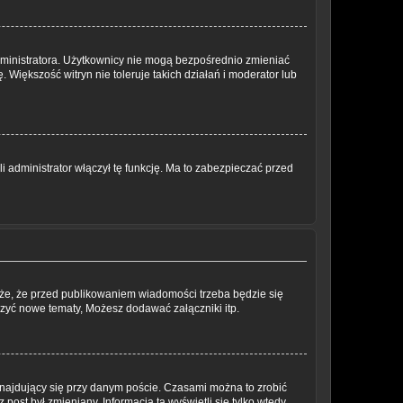
dministratora. Użytkownicy nie mogą bezpośrednio zmieniać
. Większość witryn nie toleruje takich działań i moderator lub
 administrator włączył tę funkcję. Ma to zabezpieczać przed
oże, że przed publikowaniem wiadomości trzeba będzie się
rzyć nowe tematy, Możesz dodawać załączniki itp.
najdujący się przy danym poście. Czasami można to zrobić
 post był zmieniany. Informacja ta wyświetli się tylko wtedy,