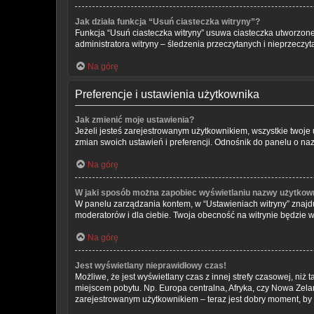
Jak działa funkcja “Usuń ciasteczka witryny”?
Funkcja “Usuń ciasteczka witryny” usuwa ciasteczka utworzone 
administratora witryny – śledzenia przeczytanych i nieprzec
Na górę
Preferencje i ustawienia użytkownika
Jak zmienić moje ustawienia?
Jeżeli jesteś zarejestrowanym użytkownikiem, wszystkie twoj
zmian swoich ustawień i preferencji. Odnośnik do panelu o naz
Na górę
W jaki sposób można zapobiec wyświetlaniu nazwy użytkown
W panelu zarządzania kontem, w “Ustawieniach witryny” znajdu
moderatorów i dla ciebie. Twoja obecność na witrynie będzie 
Na górę
Jest wyświetlany nieprawidłowy czas!
Możliwe, że jest wyświetlany czas z innej strefy czasowej, niż 
miejscem pobytu. Np. Europa centralna, Afryka, czy Nowa Zelan
zarejestrowanym użytkownikiem – teraz jest dobry moment, by 