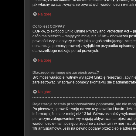
jak własny awatar, wysyłanie prywatnych wiadomości i e-maili 
Na górę
Co to jest COPPA?
COPPA, to skrót od Child Online Privacy and Protection Act –
osób małoletnich – mających mniej niż 13 lat – obowiązek pos
pewności czy to dotyczy ciebie jako kogoś próbującego zarejest
dostarczają pomocy prawnej z wyjątkiem przypadku opisanego 
dla wszelkiego rodzaju porad prawnych.
Na górę
Dlaczego nie mogę się zarejestrować?
Być może właściciel witryny wyłączył funkcję rejestracji, aby 
zarejestrować. W sprawie pomocy skontaktuj się z administrato
Na górę
Rejestracja została przeprowadzona poprawnie, ale nie mog
Po pierwsze, sprawdź swoją nazwę użytkownika i hasło. Jeśli 
informacja, że masz mniej niż 13 lat. Wówczas należy wykonać i
pierwszym zalogowaniem wymagają aktywowania rejestracji przez
wiadomość e-mail, postępuj zgodnie z zawartymi w niej instru
filtr antyspamowy. Jeśli na pewno podany przez ciebie adres e-