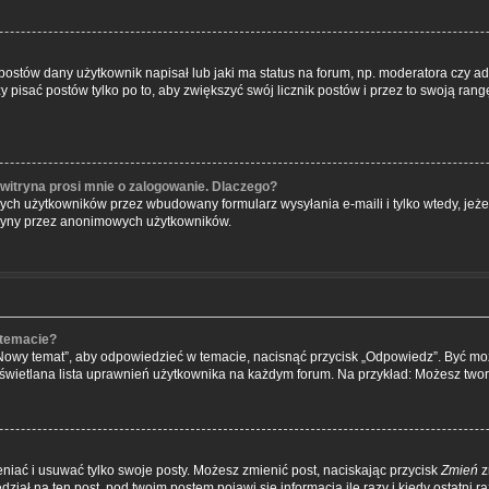
ostów dany użytkownik napisał lub jaki ma status na forum, np. moderatora czy a
ży pisać postów tylko po to, aby zwiększyć swój licznik postów i przez to swoją rangę
witryna prosi mnie o zalogowanie. Dlaczego?
ch użytkowników przez wbudowany formularz wysyłania e-maili i tylko wtedy, jeżeli
tryny przez anonimowych użytkowników.
 temacie?
„Nowy temat”, aby odpowiedzieć w temacie, nacisnąć przycisk „Odpowiedz”. Być m
wyświetlana lista uprawnień użytkownika na każdym forum. Na przykład: Możesz two
niać i usuwać tylko swoje posty. Możesz zmienić post, naciskając przycisk
Zmień
z
iał na ten post, pod twoim postem pojawi się informacja ile razy i kiedy ostatni raz