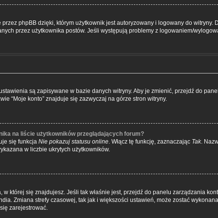
przez phpBB dzięki, którym użytkownik jest autoryzowany i logowany do witryny. D
zytanych przez użytkownika postów. Jeśli występują problemy z logowaniem/wylogo
e ustawienia są zapisywane w bazie danych witryny. Aby je zmienić, przejdź do p
wie “Moje konto” znajduje się zazwyczaj na górze stron witryny.
ika na liście użytkowników przeglądających forum?
je się funkcja
Nie pokazuj statusu online
. Włącz tę funkcję, zaznaczając
Tak
. Nazw
wykazana w liczbie ukrytych użytkowników.
ta, w której się znajdujesz. Jeśli tak właśnie jest, przejdź do panelu zarządzania k
dia. Zmiana strefy czasowej, tak jak i większości ustawień, może zostać wykonana 
się zarejestrować.