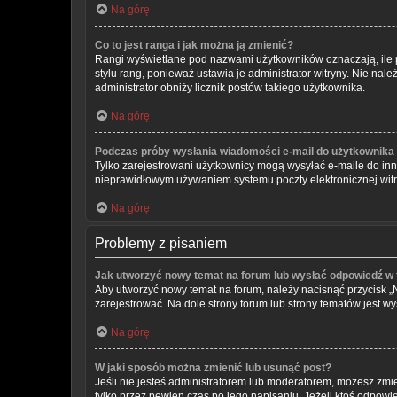
Na górę
Co to jest ranga i jak można ją zmienić?
Rangi wyświetlane pod nazwami użytkowników oznaczają, ile p
stylu rang, ponieważ ustawia je administrator witryny. Nie nale
administrator obniży licznik postów takiego użytkownika.
Na górę
Podczas próby wysłania wiadomości e-mail do użytkownika 
Tylko zarejestrowani użytkownicy mogą wysyłać e-maile do inny
nieprawidłowym używaniem systemu poczty elektronicznej wi
Na górę
Problemy z pisaniem
Jak utworzyć nowy temat na forum lub wysłać odpowiedź w
Aby utworzyć nowy temat na forum, należy nacisnąć przycisk 
zarejestrować. Na dole strony forum lub strony tematów jest 
Na górę
W jaki sposób można zmienić lub usunąć post?
Jeśli nie jesteś administratorem lub moderatorem, możesz zmie
tylko przez pewien czas po jego napisaniu. Jeżeli ktoś odpowiedz