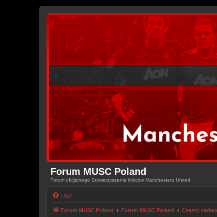
Forum MUSC Poland
Forum oficjalnego Stowarzyszenia kibiców Manchesteru United
FAQ
Forum MUSC Poland
Forum MUSC Poland
Często zadaw