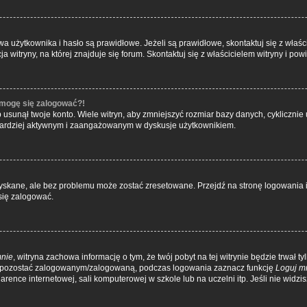
żytkownika i hasło są prawidłowe. Jeżeli są prawidłowe, skontaktuj się z właścici
itryny, na której znajduje się forum. Skontaktuj się z właścicielem witryny i po
e mogę się zalogować?!
usunął twoje konto. Wiele witryn, aby zmniejszyć rozmiar bazy danych, cyklicznie u
dź bardziej aktywnym i zaangażowanym w dyskusje użytkownikiem.
kane, ale bez problemu może zostać zresetowane. Przejdź na stronę logowania i 
się zalogować.
mnie
, witryna zachowa informację o tym, że twój pobyt na tej witrynie będzie trwał t
y pozostać zalogowanym/zalogowaną, podczas logowania zaznacz funkcję
Loguj m
ence internetowej, sali komputerowej w szkole lub na uczelni itp. Jeśli nie widzisz 