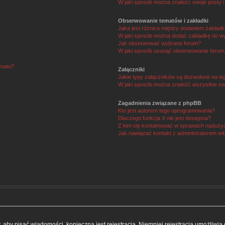
W jaki sposób można znaleźć swoje posty i
Obserwowanie tematów i zakładki
Jaka jest różnica między dodaniem zakład
W jaki sposób można dodać zakładkę do w
Jak obserwować wybrane forum?
W jaki sposób usunąć obserwowanie forum
ematu?
Załączniki
Jakie typy załączników są dozwolone na tej
W jaki sposób można znaleźć wszystkie swo
Zagadnienia związane z phpBB
Kto jest autorem tego oprogramowania?
Dlaczego funkcja X nie jest dostępna?
Z kim się kontaktować w sprawach nadużyć
Jak nawiązać kontakt z administratorem wi
y, aby pisać wiadomości, konieczna jest rejestracja. Niemniej rejestracja umożliwi