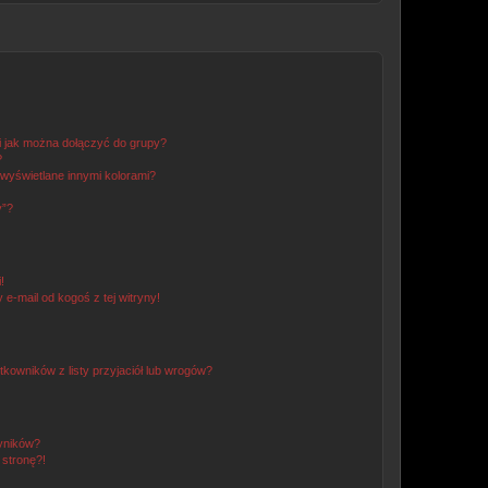
 i jak można dołączyć do grupy?
?
wyświetlane innymi kolorami?
y”?
!
e-mail od kogoś z tej witryny!
owników z listy przyjaciół lub wrogów?
yników?
stronę?!