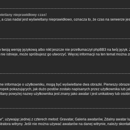
wietlany nieprawidłowy czas!
a czas nadal jest wyświetlany nieprawidłowo, oznacza to, że czas na serwerze jes
 twoją wersję językową albo nikt jeszcze nie przetłumaczył phpBB3 na twój język. 
a nie istnieje, może spróbujesz go utworzyć. Więcej informacji na ten temat można 
ane informacje o użytkowniku, mogą być wyświetlane dwa obrazki. Pierwszy obrazek
pek pokazujących, jak dużo postów zostało napisanych przez użytkownika lub jaki j
lany powyżej nazwy użytkownika jest znany jako awatar i jest unikatowy lub osobi
ar”, używając jednej z czterech metod: Gravatar, Galeria awatarów, Zdalny awatar 
ratora witryny. Jeśli nie można używać awatarów na danej witrynie, należy skontak