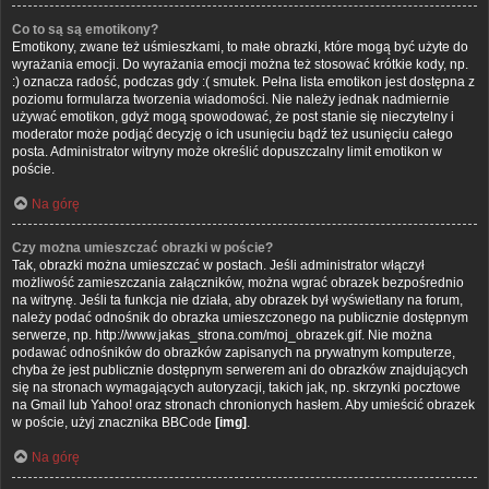
Co to są są emotikony?
Emotikony, zwane też uśmieszkami, to małe obrazki, które mogą być użyte do
wyrażania emocji. Do wyrażania emocji można też stosować krótkie kody, np.
:) oznacza radość, podczas gdy :( smutek. Pełna lista emotikon jest dostępna z
poziomu formularza tworzenia wiadomości. Nie należy jednak nadmiernie
używać emotikon, gdyż mogą spowodować, że post stanie się nieczytelny i
moderator może podjąć decyzję o ich usunięciu bądź też usunięciu całego
posta. Administrator witryny może określić dopuszczalny limit emotikon w
poście.
Na górę
Czy można umieszczać obrazki w poście?
Tak, obrazki można umieszczać w postach. Jeśli administrator włączył
możliwość zamieszczania załączników, można wgrać obrazek bezpośrednio
na witrynę. Jeśli ta funkcja nie działa, aby obrazek był wyświetlany na forum,
należy podać odnośnik do obrazka umieszczonego na publicznie dostępnym
serwerze, np. http://www.jakas_strona.com/moj_obrazek.gif. Nie można
podawać odnośników do obrazków zapisanych na prywatnym komputerze,
chyba że jest publicznie dostępnym serwerem ani do obrazków znajdujących
się na stronach wymagających autoryzacji, takich jak, np. skrzynki pocztowe
na Gmail lub Yahoo! oraz stronach chronionych hasłem. Aby umieścić obrazek
w poście, użyj znacznika BBCode
[img]
.
Na górę