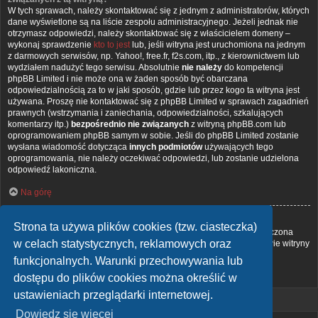
W tych sprawach, należy skontaktować się z jednym z administratorów, których
dane wyświetlone są na liście zespołu administracyjnego. Jeżeli jednak nie
otrzymasz odpowiedzi, należy skontaktować się z właścicielem domeny –
wykonaj sprawdzenie
kto to jest
lub, jeśli witryna jest uruchomiona na jednym
z darmowych serwisów, np. Yahoo!, free.fr, f2s.com, itp., z kierownictwem lub
wydziałem nadużyć tego serwisu. Absolutnie
nie należy
do kompetencji
phpBB Limited i nie może ona w żaden sposób być obarczana
odpowiedzialnością za to w jaki sposób, gdzie lub przez kogo ta witryna jest
używana. Proszę nie kontaktować się z phpBB Limited w sprawach zagadnień
prawnych (wstrzymania i zaniechania, odpowiedzialności, szkalujących
komentarzy itp.)
bezpośrednio nie związanych
z witryną phpBB.com lub
oprogramowaniem phpBB samym w sobie. Jeśli do phpBB Limited zostanie
wysłana wiadomość dotycząca
innych podmiotów
używających tego
oprogramowania, nie należy oczekiwać odpowiedzi, lub zostanie udzielona
odpowiedź lakoniczna.
Na górę
Jak nawiązać kontakt z administratorem witryny?
Strona ta używa plików cookies (tzw. ciasteczka)
Wszyscy użytkownicy witryny mogą używać – jeśli funkcja ta jest włączona
w celach statystycznych, reklamowych oraz
przez administratora witryny – formularza „Kontakt z nami”. Członkowie witryny
mogą także używać odnośnika „Zespół administracyjny”.
funkcjonalnych. Warunki przechowywania lub
dostępu do plików cookies można określić w
Na górę
ustawieniach przeglądarki internetowej.
Dowiedz się więcej