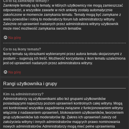
Co to są zamknięte tematy?
Zamknięte tematy są to tematy, w których użytkownicy nie mogą zamieszczać
odpowiedzi, a wszystkie zawarte w nich ankiety zostały automatycznie
zakończone w momencie zamykania tematu. Tematy mogą być zamykane z
wielu powodów i robią to moderatorzy forum lub administratorzy witryny.
Zależnie od uprawnień nadanych przez administratora witryny użytkownik
może mieć możliwość zamykania swoich tematów.
Na górę
Co to są ikony tematu?
Ikony tematu są obrazkami wybieranymi przez autora tematu skojarzonymi z
postami – sugerują ich treść. Możliwość korzystania z ikon tematu uzależniona
jest od uprawnień nadanych przez administratora witryny.
Na górę
Rangi użytkownika i grupy
Kim są administratorzy?
Administratorzy są użytkownikami albo też grupami użytkowników
posiadającymi najwyższy poziom uprawnień kontrolnych całej witryny. Mogą
oni kontrolować wszystkie zagadnienia związane z funkcjonowaniem witryny
włącznie z nadawaniem uprawnień, blokowaniem użytkowników, tworzeniem
grup użytkowników lub moderatorów itp. Zakres ich uprawnień zależy od
założyciela witryny i innych administratorów mających prawo nominowania
nowych administratorów. Administratorzy mogą mieć pełne uprawnienia