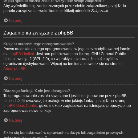
W jaki sposób można znaleźć wszystkie swoje załączniki?
Aby wyświetlić listę zamieszczonych przez ciebie załączników, przejdź do
panelu zarządzania swoim kontem i kliknij odnośnik
Załączniki
.
Na górę
Zagadnienia związane z phpBB
Kto jest autorem tego oprogramowania?
Prawa autorskie do tego oprogramowania w jego niezmodyfikowanej formie,
ma
phpBB Limited
. Jest ono publikowane na licencji GNU General Public
License wersja 2 (GPL-2.0), co w praktyce oznacza, że może być bez
ograniczeń dystrybuowane. Więcej na ten temat dowiesz się na stronie
About phpBB
.
Na górę
Dlaczego funkcja X nie jest dostępna?
To oprogramowanie zostało stworzone i jest licencjonowane przez phpBB
Limited. Jeśli uważasz, że brakuje w nim jakiejś funkcji, przejdź na stronę
phpBB Ideas Centre
, gdzie możesz zagłosować na istniejące propozycje lub
zaproponować nowe funkcje.
Na górę
Z kim się kontaktować w sprawach nadużyć lub zagadnień prawnych
związanych z tą witryną?