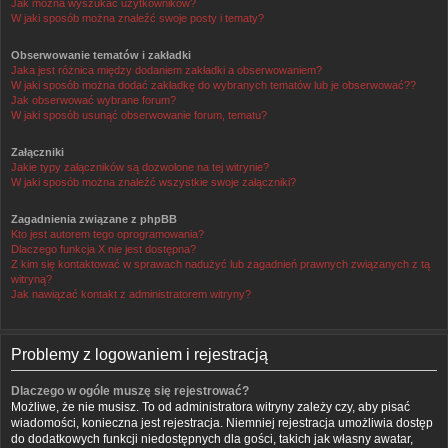
Jak można wyszukać użytkowników?
W jaki sposób można znaleźć swoje posty i tematy?
Obserwowanie tematów i zakładki
Jaka jest różnica między dodaniem zakładki a obserwowaniem?
W jaki sposób można dodać zakładkę do wybranych tematów lub je obserwować??
Jak obserwować wybrane forum?
W jaki sposób usunąć obserwowanie forum, tematu?
Załączniki
Jakie typy załączników są dozwolone na tej witrynie?
W jaki sposób można znaleźć wszystkie swoje załączniki?
Zagadnienia związane z phpBB
Kto jest autorem tego oprogramowania?
Dlaczego funkcja X nie jest dostępna?
Z kim się kontaktować w sprawach nadużyć lub zagadnień prawnych związanych z tą
witryną?
Jak nawiązać kontakt z administratorem witryny?
Problemy z logowaniem i rejestracją
Dlaczego w ogóle muszę się rejestrować?
Możliwe, że nie musisz. To od administratora witryny zależy czy, aby pisać
wiadomości, konieczna jest rejestracja. Niemniej rejestracja umożliwia dostęp
do dodatkowych funkcji niedostępnych dla gości, takich jak własny awatar,