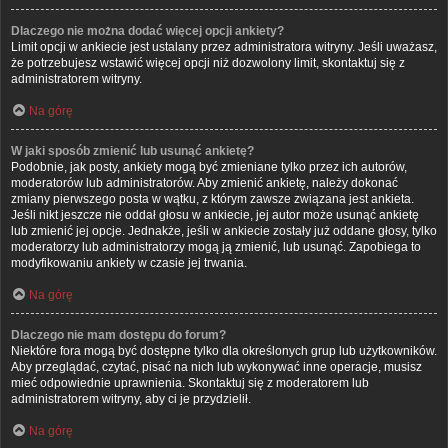
Dlaczego nie można dodać więcej opcji ankiety?
Limit opcji w ankiecie jest ustalany przez administratora witryny. Jeśli uważasz,
że potrzebujesz wstawić więcej opcji niż dozwolony limit, skontaktuj się z
administratorem witryny.
Na górę
W jaki sposób zmienić lub usunąć ankietę?
Podobnie, jak posty, ankiety mogą być zmieniane tylko przez ich autorów,
moderatorów lub administratorów. Aby zmienić ankietę, należy dokonać
zmiany pierwszego posta w wątku, z którym zawsze związana jest ankieta.
Jeśli nikt jeszcze nie oddał głosu w ankiecie, jej autor może usunąć ankietę
lub zmienić jej opcje. Jednakże, jeśli w ankiecie zostały już oddane głosy, tylko
moderatorzy lub administratorzy mogą ją zmienić, lub usunąć. Zapobiega to
modyfikowaniu ankiety w czasie jej trwania.
Na górę
Dlaczego nie mam dostępu do forum?
Niektóre fora mogą być dostępne tylko dla określonych grup lub użytkowników.
Aby przeglądać, czytać, pisać na nich lub wykonywać inne operacje, musisz
mieć odpowiednie uprawnienia. Skontaktuj się z moderatorem lub
administratorem witryny, aby ci je przydzielił.
Na górę