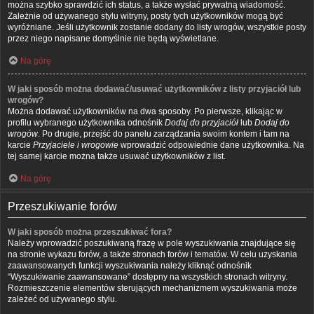
można szybko sprawdzić ich status, a także wysłać prywatną wiadomość.
Zależnie od używanego stylu witryny, posty tych użytkowników mogą być
wyróżniane. Jeśli użytkownik zostanie dodany do listy wrogów, wszystkie posty
przez niego napisane domyślnie nie będą wyświetlane.
Na górę
W jaki sposób można dodawać/usuwać użytkowników z listy przyjaciół lub
wrogów?
Można dodawać użytkowników na dwa sposoby. Po pierwsze, klikając w
profilu wybranego użytkownika odnośnik
Dodaj do przyjaciół
lub
Dodaj do
wrogów
. Po drugie, przejść do panelu zarządzania swoim kontem i tam na
karcie
Przyjaciele i wrogowie
wprowadzić odpowiednie dane użytkownika. Na
tej samej karcie można także usuwać użytkowników z list.
Na górę
Przeszukiwanie forów
W jaki sposób można przeszukiwać fora?
Należy wprowadzić poszukiwaną frazę w pole wyszukiwania znajdujące się
na stronie wykazu forów, a także stronach forów i tematów. W celu uzyskania
zaawansowanych funkcji wyszukiwania należy kliknąć odnośnik
“Wyszukiwanie zaawansowane” dostępny na wszystkich stronach witryny.
Rozmieszczenie elementów sterujących mechanizmem wyszukiwania może
zależeć od używanego stylu.