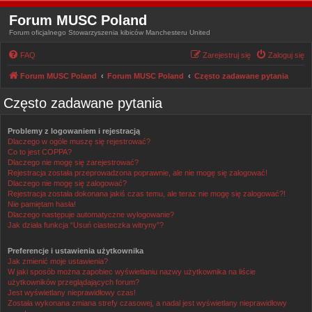
Forum MUSC Poland
Forum oficjalnego Stowarzyszenia kibiców Manchesteru United
FAQ
Zarejestruj się
Zaloguj się
Forum MUSC Poland
Forum MUSC Poland
Często zadawane pytania
Często zadawane pytania
Problemy z logowaniem i rejestracją
Dlaczego w ogóle muszę się rejestrować?
Co to jest COPPA?
Dlaczego nie mogę się zarejestrować?
Rejestracja została przeprowadzona poprawnie, ale nie mogę się zalogować!
Dlaczego nie mogę się zalogować?
Rejestracja została dokonana jakiś czas temu, ale teraz nie mogę się zalogować?!
Nie pamiętam hasła!
Dlaczego następuje automatyczne wylogowanie?
Jak działa funkcja “Usuń ciasteczka witryny”?
Preferencje i ustawienia użytkownika
Jak zmienić moje ustawienia?
W jaki sposób można zapobiec wyświetlaniu nazwy użytkownika na liście
użytkowników przeglądających forum?
Jest wyświetlany nieprawidłowy czas!
Została wykonana zmiana strefy czasowej, a nadal jest wyświetlany nieprawidłowy