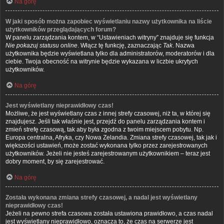
Na górę
W jaki sposób można zapobiec wyświetlaniu nazwy użytkownika na liście
użytkowników przeglądających forum?
W panelu zarządzania kontem, w “Ustawieniach witryny” znajduje się funkcja
Nie pokazuj statusu online
. Włącz tę funkcję, zaznaczając
Tak
. Nazwa
użytkownika będzie wyświetlana tylko dla administratorów, moderatorów i dla
ciebie. Twoja obecność na witrynie będzie wykazana w liczbie ukrytych
użytkowników.
Na górę
Jest wyświetlany nieprawidłowy czas!
Możliwe, że jest wyświetlany czas z innej strefy czasowej, niż ta, w której się
znajdujesz. Jeśli tak właśnie jest, przejdź do panelu zarządzania kontem i
zmień strefę czasową, tak aby była zgodna z twoim miejscem pobytu. Np.
Europa centralna, Afryka, czy Nowa Zelandia. Zmiana strefy czasowej, tak jak i
większości ustawień, może zostać wykonana tylko przez zarejestrowanych
użytkowników. Jeżeli nie jesteś zarejestrowanym użytkownikiem – teraz jest
dobry moment, by się zarejestrować.
Na górę
Została wykonana zmiana strefy czasowej, a nadal jest wyświetlany
nieprawidłowy czas!
Jeżeli na pewno strefa czasowa została ustawiona prawidłowo, a czas nadal
jest wyświetlany nieprawidłowo, oznacza to, że czas na serwerze jest