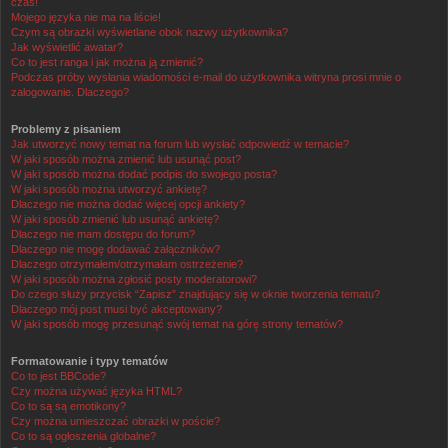
czas!
Mojego języka nie ma na liście!
Czym są obrazki wyświetlane obok nazwy użytkownika?
Jak wyświetlić awatar?
Co to jest ranga i jak można ją zmienić?
Podczas próby wysłania wiadomości e-mail do użytkownika witryna prosi mnie o
zalogowanie. Dlaczego?
Problemy z pisaniem
Jak utworzyć nowy temat na forum lub wysłać odpowiedź w temacie?
W jaki sposób można zmienić lub usunąć post?
W jaki sposób można dodać podpis do swojego posta?
W jaki sposób można utworzyć ankietę?
Dlaczego nie można dodać więcej opcji ankiety?
W jaki sposób zmienić lub usunąć ankietę?
Dlaczego nie mam dostępu do forum?
Dlaczego nie mogę dodawać załączników?
Dlaczego otrzymałem/otrzymałam ostrzeżenie?
W jaki sposób można zgłosić posty moderatorowi?
Do czego służy przycisk “Zapisz” znajdujący się w oknie tworzenia tematu?
Dlaczego mój post musi być akceptowany?
W jaki sposób mogę przesunąć swój temat na górę strony tematów?
Formatowanie i typy tematów
Co to jest BBCode?
Czy można używać języka HTML?
Co to są są emotikony?
Czy można umieszczać obrazki w poście?
Co to są ogłoszenia globalne?