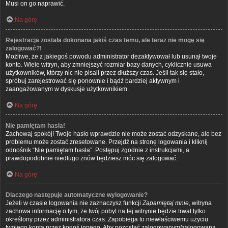
Musi on go naprawić.
Na górę
Rejestracja została dokonana jakiś czas temu, ale teraz nie mogę się
zalogować?!
Możliwe, że z jakiegoś powodu administrator dezaktywował lub usunął twoje
konto. Wiele witryn, aby zmniejszyć rozmiar bazy danych, cyklicznie usuwa
użytkowników, którzy nic nie pisali przez dłuższy czas. Jeśli tak się stało,
spróbuj zarejestrować się ponownie i bądź bardziej aktywnym i
zaangażowanym w dyskusje użytkownikiem.
Na górę
Nie pamiętam hasła!
Zachowaj spokój! Twoje hasło wprawdzie nie może zostać odzyskane, ale bez
problemu może zostać zresetowane. Przejdź na stronę logowania i kliknij
odnośnik “Nie pamiętam hasła”. Postępuj zgodnie z instrukcjami, a
prawdopodobnie niedługo znów będziesz móc się zalogować.
Na górę
Dlaczego następuje automatyczne wylogowanie?
Jeżeli w czasie logowania nie zaznaczysz funkcji
Zapamiętaj mnie
, witryna
zachowa informację o tym, że twój pobyt na tej witrynie będzie trwał tylko
określony przez administratora czas. Zapobiega to niewłaściwemu użyciu
twojego konta przez kogoś innego. Aby pozostać zalogowanym/zalogowaną,