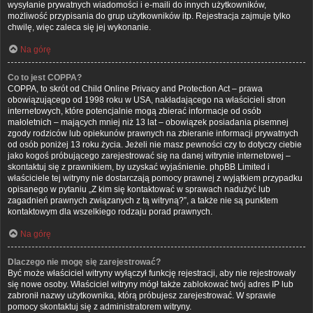
wysyłanie prywatnych wiadomości i e-maili do innych użytkowników,
możliwość przypisania do grup użytkowników itp. Rejestracja zajmuje tylko
chwilę, więc zaleca się jej wykonanie.
Na górę
Co to jest COPPA?
COPPA, to skrót od Child Online Privacy and Protection Act – prawa
obowiązującego od 1998 roku w USA, nakładającego na właścicieli stron
internetowych, które potencjalnie mogą zbierać informacje od osób
małoletnich – mających mniej niż 13 lat – obowiązek posiadania pisemnej
zgody rodziców lub opiekunów prawnych na zbieranie informacji prywatnych
od osób poniżej 13 roku życia. Jeżeli nie masz pewności czy to dotyczy ciebie
jako kogoś próbującego zarejestrować się na danej witrynie internetowej –
skontaktuj się z prawnikiem, by uzyskać wyjaśnienie. phpBB Limited i
właściciele tej witryny nie dostarczają pomocy prawnej z wyjątkiem przypadku
opisanego w pytaniu „Z kim się kontaktować w sprawach nadużyć lub
zagadnień prawnych związanych z tą witryną?”, a także nie są punktem
kontaktowym dla wszelkiego rodzaju porad prawnych.
Na górę
Dlaczego nie mogę się zarejestrować?
Być może właściciel witryny wyłączył funkcję rejestracji, aby nie rejestrowały
się nowe osoby. Właściciel witryny mógł także zablokować twój adres IP lub
zabronił nazwy użytkownika, którą próbujesz zarejestrować. W sprawie
pomocy skontaktuj się z administratorem witryny.