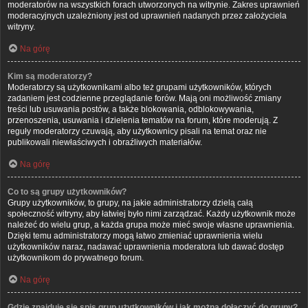
moderatorów na wszystkich forach utworzonych na witrynie. Zakres uprawnień
moderacyjnych uzależniony jest od uprawnień nadanych przez założyciela
witryny.
Na górę
Kim są moderatorzy?
Moderatorzy są użytkownikami albo też grupami użytkowników, których
zadaniem jest codzienne przeglądanie forów. Mają oni możliwość zmiany
treści lub usuwania postów, a także blokowania, odblokowywania,
przenoszenia, usuwania i dzielenia tematów na forum, które moderują. Z
reguły moderatorzy czuwają, aby użytkownicy pisali na temat oraz nie
publikowali niewłaściwych i obraźliwych materiałów.
Na górę
Co to są grupy użytkowników?
Grupy użytkowników, to grupy, na jakie administratorzy dzielą całą
społeczność witryny, aby łatwiej było nimi zarządzać. Każdy użytkownik może
należeć do wielu grup, a każda grupa może mieć swoje własne uprawnienia.
Dzięki temu administratorzy mogą łatwo zmieniać uprawnienia wielu
użytkowników naraz, nadawać uprawnienia moderatora lub dawać dostęp
użytkownikom do prywatnego forum.
Na górę
Gdzie znajduje się spis grup użytkowników i jak można dołączyć do grupy?