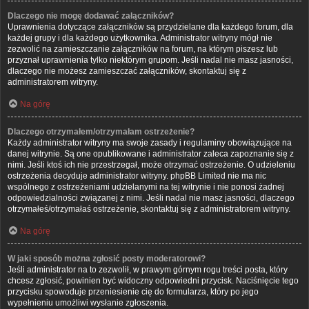
Dlaczego nie mogę dodawać załączników?
Uprawnienia dotyczące załączników są przydzielane dla każdego forum, dla
każdej grupy i dla każdego użytkownika. Administrator witryny mógł nie
zezwolić na zamieszczanie załączników na forum, na którym piszesz lub
przyznał uprawnienia tylko niektórym grupom. Jeśli nadal nie masz jasności,
dlaczego nie możesz zamieszczać załączników, skontaktuj się z
administratorem witryny.
Na górę
Dlaczego otrzymałem/otrzymałam ostrzeżenie?
Każdy administrator witryny ma swoje zasady i regulaminy obowiązujące na
danej witrynie. Są one opublikowane i administrator zaleca zapoznanie się z
nimi. Jeśli ktoś ich nie przestrzegał, może otrzymać ostrzeżenie. O udzieleniu
ostrzeżenia decyduje administrator witryny. phpBB Limited nie ma nic
wspólnego z ostrzeżeniami udzielanymi na tej witrynie i nie ponosi żadnej
odpowiedzialności związanej z nimi. Jeśli nadal nie masz jasności, dlaczego
otrzymałeś/otrzymałaś ostrzeżenie, skontaktuj się z administratorem witryny.
Na górę
W jaki sposób można zgłosić posty moderatorowi?
Jeśli administrator na to zezwolił, w prawym górnym rogu treści posta, który
chcesz zgłosić, powinien być widoczny odpowiedni przycisk. Naciśnięcie tego
przycisku spowoduje przeniesienie cię do formularza, który po jego
wypełnieniu umożliwi wysłanie zgłoszenia.