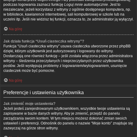
podczas logowania zaznacz funkcję
Loguj mnie automatycznie
. Jest to
niezalecane, jeżeli korzystasz z witryny z ogólnie dostępnego komputera, np.
w bibliotece, kawiarence internetowej, sali komputerowej w szkole lub na
uczelni itp. Jeśli nie widzisz tej funkcji, oznacza to, że administrator ją wyłączył.
Na górę
Jak działa funkcja “Usuń ciasteczka witryny”?
Funkcja “Usuń ciasteczka witryny” usuwa ciasteczka utworzone przez phpBB
dzięki, którym użytkownik jest autoryzowany i logowany do witryny.
Dostarczają one również funkcję – jeśli została włączona przez administratora
witryny – śledzenia przeczytanych i nieprzeczytanych przez użytkownika
postów. Jeśli występują problemy z logowaniem/wylogowaniem, usunięcie
ciasteczek może być pomocne.
Na górę
Preferencje i ustawienia użytkownika
Jak zmienić moje ustawienia?
Jeżeli jesteś zarejestrowanym użytkownikiem, wszystkie twoje ustawienia są
zapisywane w bazie danych witryny. Aby je zmienić, przejdź do panelu
zarządzania swoim kontem. W tym miejscu możesz dokonać zmian swoich
ustawień i preferencji. Odnośnik do panelu o nazwie “Moje konto” znajduje się
zazwyczaj na górze stron witryny.