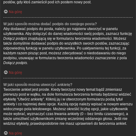
postów, gdy ktoś zamieścił pod ich postem nowy post.
Na górę
W jaki sposób można dodać podpis do swojego posta?
Aby dodawać podpis do posta, należy go najpierw utworzyć w panelu
użytkownika. Aby dołączyć do danej wiadomości swój podpis, zaznacz funkcję
Dołącz podpis
znajdującą się w formularzu tworzenia wiadomości. Możesz
także domyślnie dodawać podpis do wszystkich swoich postów, zaznaczając
odpowiednią funkcję w panelu użytkownika. Po uaktywnieniu tej funkcji, za
każdym razem pisząc post, możesz zdecydować o niedodawaniu do niego
podpisu, usuwając w formularzu tworzenia wiadomości zaznaczenie z pola
Dołącz podpis
.
Na górę
W jaki sposób można utworzyć ankietę?
Tworzenie ankiet jest proste. Kiedy tworzysz nowy temat bądź zmieniasz
pierwszy post w wątku, na dole formularza tworzenia tematu będziesz widzieć
etykietę “Utwórz ankietę”. Kliknij ją i w otworzonym formularzu podaj tytuł
ankiety i co najmniej dwie opcje. Każdą opcję należy wpisać w nowym wierszu
widocznego pola tekstowego. Możesz określić liczbę opcji, jakie użytkownik
może wybrać, wyznaczyć czas trwania ankiety (0 – bez limitu czasowego), a
także umożliwić użytkownikom zmianę wcześniej oddanego głosu. Jeśli nie
widzisz etykiety, prawdopodobnie nie masz uprawnień do tworzenia ankiet.
Na górę