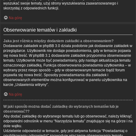
wyszukać swoje tematy, użyj strony wyszukiwania zaawansowanego i
skorzystaj z odpowiednich funkcji.
Na górę
Obserwowanie tematów i zakładki
Jaka jest różnica między dodaniem zakładki a obserwowaniem?
Dodawanie zakładek w phpBB 3.0 działa podobnie jak dodawanie zakładek w
przeglądarce. Użytkownik nie dostaje powiadomienia, gdy w temacie pojawia
się nowa treść. W phpBB 3.1 dodawanie zakładek przypomina obserwowanie
tematu. Użytkownik może być powiadamiany, gdy nastąpi aktualizacja tematu
oznaczonego zakładką. Funkcja obserwowania powiadamia użytkownika – w
wybrany przez niego sposób – gdy w obserwowanym temacie bądź forum
pojawiła się nowa treść. Sposoby powiadamiania dla zakładek i
obserwowanych elementów można konfigurować w panelu użytkownika na
karcie „Ustawienia witryny”.
Na górę
W jaki sposób można dodać zakładkę do wybranych tematów lub je
obserwować??
Aby dodać zakładkę do wybranego tematu lub go obserwować, należy kliknąć
odpowiedni odnośnik w menu “Narzędzia tematu” znajdujące się na górze i na
dole wątku.
Udzielenie odpowiedzi w temacie, gdy jest aktywna funkcja “Powiadamiaj o
opublikowaniu odpowiedzi” spowoduje włączenie obserwowania tematu.