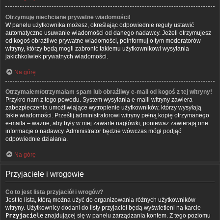
Otrzymuję niechciane prywatne wiadomości!
W panelu użytkownika możesz, określając odpowiednie reguły ustawić
automatyczne usuwanie wiadomości od danego nadawcy. Jeżeli otrzymujesz
od kogoś obraźliwe prywatne wiadomości, poinformuj o tym moderatorów
witryny, którzy będą mogli zabronić takiemu użytkownikowi wysyłania
jakichkolwiek prywatnych wiadomości.
Na górę
Otrzymałem/otrzymałam spam lub obraźliwy e-mail od kogoś z tej witryny!
Przykro nam z tego powodu. System wysyłania e-maili witryny zawiera
zabezpieczenia umożliwiające wytropienie użytkowników, którzy wysyłają
takie wiadomości. Prześlij administratorowi witryny pełną kopię otrzymanego
e-maila – ważne, aby były w niej zawarte nagłówki, ponieważ zawierają one
informacje o nadawcy. Administrator będzie wówczas mógł podjąć
odpowiednie działania.
Na górę
Przyjaciele i wrogowie
Co to jest lista przyjaciół i wrogów?
Jest to lista, którą można użyć do organizowania różnych użytkowników
witryny. Użytkownicy dodani do listy przyjaciół będą wyświetleni na karcie
Przyjaciele
znajdującej się w panelu zarządzania kontem. Z tego poziomu