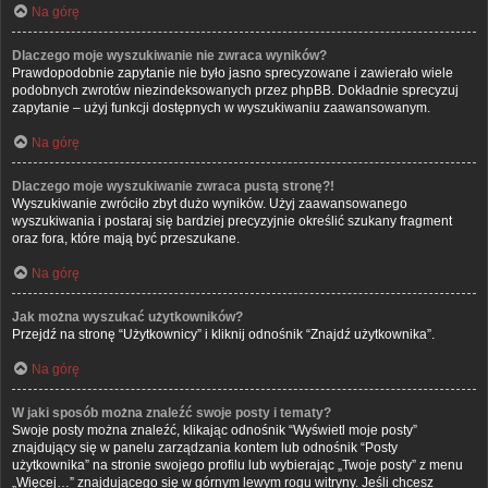
Na górę
Dlaczego moje wyszukiwanie nie zwraca wyników?
Prawdopodobnie zapytanie nie było jasno sprecyzowane i zawierało wiele
podobnych zwrotów niezindeksowanych przez phpBB. Dokładnie sprecyzuj
zapytanie – użyj funkcji dostępnych w wyszukiwaniu zaawansowanym.
Na górę
Dlaczego moje wyszukiwanie zwraca pustą stronę?!
Wyszukiwanie zwróciło zbyt dużo wyników. Użyj zaawansowanego
wyszukiwania i postaraj się bardziej precyzyjnie określić szukany fragment
oraz fora, które mają być przeszukane.
Na górę
Jak można wyszukać użytkowników?
Przejdź na stronę “Użytkownicy” i kliknij odnośnik “Znajdź użytkownika”.
Na górę
W jaki sposób można znaleźć swoje posty i tematy?
Swoje posty można znaleźć, klikając odnośnik “Wyświetl moje posty”
znajdujący się w panelu zarządzania kontem lub odnośnik “Posty
użytkownika” na stronie swojego profilu lub wybierając „Twoje posty” z menu
„Więcej…” znajdującego się w górnym lewym rogu witryny. Jeśli chcesz