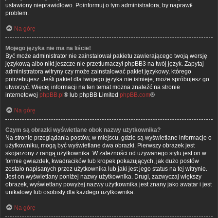
ustawiony nieprawidłowo. Poinformuj o tym administratora, by naprawił
problem.
Na górę
Mojego języka nie ma na liście!
Być może administrator nie zainstalował pakietu zawierającego twoją wersję
językową albo nikt jeszcze nie przetłumaczył phpBB3 na twój język. Zapytaj
administratora witryny czy może zainstalować pakiet językowy, którego
potrzebujesz. Jeśli pakiet dla twojego języka nie istnieje, może spróbujesz go
utworzyć. Więcej informacji na ten temat można znaleźć na stronie
internetowej
phpBB.pl
® lub phpBB Limited
phpBB.com
®
Na górę
Czym są obrazki wyświetlane obok nazwy użytkownika?
Na stronie przeglądania postów, w miejscu, gdzie są wyświetlane informacje o
użytkowniku, mogą być wyświetlane dwa obrazki. Pierwszy obrazek jest
skojarzony z rangą użytkownika. W zależności od używanego stylu jest on w
formie gwiazdek, kwadracików lub kropek pokazujących, jak dużo postów
zostało napisanych przez użytkownika lub jaki jest jego status na tej witrynie.
Jest on wyświetlany poniżej nazwy użytkownika. Drugi, zazwyczaj większy
obrazek, wyświetlany powyżej nazwy użytkownika jest znany jako awatar i jest
unikatowy lub osobisty dla każdego użytkownika.
Na górę