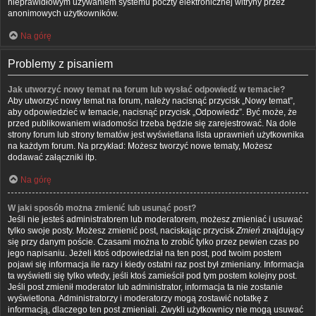
nieprawidłowym używaniem systemu poczty elektronicznej witryny przez
anonimowych użytkowników.
Na górę
Problemy z pisaniem
Jak utworzyć nowy temat na forum lub wysłać odpowiedź w temacie?
Aby utworzyć nowy temat na forum, należy nacisnąć przycisk „Nowy temat”,
aby odpowiedzieć w temacie, nacisnąć przycisk „Odpowiedz”. Być może, że
przed publikowaniem wiadomości trzeba będzie się zarejestrować. Na dole
strony forum lub strony tematów jest wyświetlana lista uprawnień użytkownika
na każdym forum. Na przykład: Możesz tworzyć nowe tematy, Możesz
dodawać załączniki itp.
Na górę
W jaki sposób można zmienić lub usunąć post?
Jeśli nie jesteś administratorem lub moderatorem, możesz zmieniać i usuwać
tylko swoje posty. Możesz zmienić post, naciskając przycisk
Zmień
znajdujący
się przy danym poście. Czasami można to zrobić tylko przez pewien czas po
jego napisaniu. Jeżeli ktoś odpowiedział na ten post, pod twoim postem
pojawi się informacja ile razy i kiedy ostatni raz post był zmieniany. Informacja
ta wyświetli się tylko wtedy, jeśli ktoś zamieścił pod tym postem kolejny post.
Jeśli post zmienił moderator lub administrator, informacja ta nie zostanie
wyświetlona. Administratorzy i moderatorzy mogą zostawić notatkę z
informacją, dlaczego ten post zmieniali. Zwykli użytkownicy nie mogą usuwać