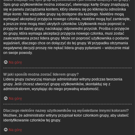
Spis grup użytkowników można zobaczyć, otwierając kartę
Grupy
znajdującą
się w panelu zarządzania kontem, który otwiera się po kliknięciu odnośnika
Moje konto
. Nie wszystkie grupy są dostępne dla każdego. Niektóre mogą
wymagać akceptacji przyjęcia nowego członka, niektóre mogą być zamknięte,
a jeszcze inne mogą mieć ukrytych członków. Użytkownik może poprosić o
przyjęcie do danej grupy, naciskając odpowiedni przycisk. Prośba o przyjęcie
do grupy, która wymaga akceptacji przyjęcia nowego członka, musi zostać
zaakceptowana przez lidera grupy. Może on poprosić użytkownika o podanie
wyjaśnień, dlaczego chce on dołączyć do tej grupy. W przypadku otrzymania
negatywnej decyzji proszę nie nękać lidera grupy pytaniami – widocznie miał
on swoje powody.
Na górę
W jaki sposób można zostać liderem grupy?
Lidera grupy zazwyczaj mianuje administrator witryny podczas tworzenia
grupy. Jeśli chcesz utworzyć grupę użytkowników, skontaktuj się z
administratorem, wysyłając do niego prywatną wiadomość.
Na górę
Dlaczego niektóre nazwy użytkowników są wyświetlane innymi kolorami?
Możliwe, że administrator witryny przypisał kolor członkom grupy, aby ułatwić
identyfikowanie członków tej grupy.
Na górę