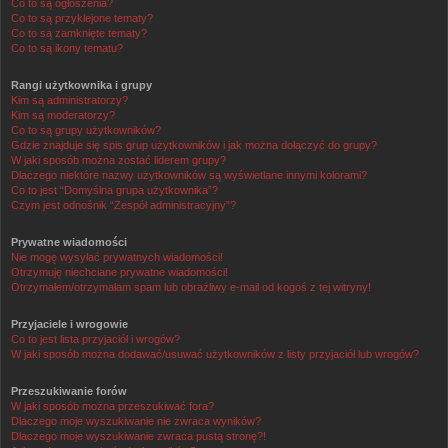
Co to są ogłoszenia?
Co to są przyklejone tematy?
Co to są zamknięte tematy?
Co to są ikony tematu?
Rangi użytkownika i grupy
Kim są administratorzy?
Kim są moderatorzy?
Co to są grupy użytkowników?
Gdzie znajduje się spis grup użytkowników i jak można dołączyć do grupy?
W jaki sposób można zostać liderem grupy?
Dlaczego niektóre nazwy użytkowników są wyświetlane innymi kolorami?
Co to jest “Domyślna grupa użytkownika”?
Czym jest odnośnik “Zespół administracyjny”?
Prywatne wiadomości
Nie mogę wysyłać prywatnych wiadomości!
Otrzymuję niechciane prywatne wiadomości!
Otrzymałem/otrzymałam spam lub obraźliwy e-mail od kogoś z tej witryny!
Przyjaciele i wrogowie
Co to jest lista przyjaciół i wrogów?
W jaki sposób można dodawać/usuwać użytkowników z listy przyjaciół lub wrogów?
Przeszukiwanie forów
W jaki sposób można przeszukiwać fora?
Dlaczego moje wyszukiwanie nie zwraca wyników?
Dlaczego moje wyszukiwanie zwraca pustą stronę?!