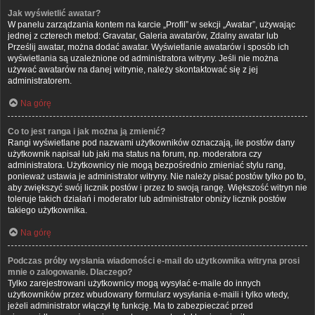
Jak wyświetlić awatar?
W panelu zarządzania kontem na karcie „Profil” w sekcji „Awatar”, używając
jednej z czterech metod: Gravatar, Galeria awatarów, Zdalny awatar lub
Prześlij awatar, można dodać awatar. Wyświetlanie awatarów i sposób ich
wyświetlania są uzależnione od administratora witryny. Jeśli nie można
używać awatarów na danej witrynie, należy skontaktować się z jej
administratorem.
Na górę
Co to jest ranga i jak można ją zmienić?
Rangi wyświetlane pod nazwami użytkowników oznaczają, ile postów dany
użytkownik napisał lub jaki ma status na forum, np. moderatora czy
administratora. Użytkownicy nie mogą bezpośrednio zmieniać stylu rang,
ponieważ ustawia je administrator witryny. Nie należy pisać postów tylko po to,
aby zwiększyć swój licznik postów i przez to swoją rangę. Większość witryn nie
toleruje takich działań i moderator lub administrator obniży licznik postów
takiego użytkownika.
Na górę
Podczas próby wysłania wiadomości e-mail do użytkownika witryna prosi
mnie o zalogowanie. Dlaczego?
Tylko zarejestrowani użytkownicy mogą wysyłać e-maile do innych
użytkowników przez wbudowany formularz wysyłania e-maili i tylko wtedy,
jeżeli administrator włączył tę funkcję. Ma to zabezpieczać przed