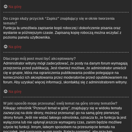
Na górę
Do czego służy przycisk “Zapisz” znajdujący się w oknie tworzenia
tematu?
Funkcja ta umożliwia zapisanie kopii roboczej i dokończenie pisania oraz
wysłanie w późniejszym czasie. Zapisaną kopię roboczą można wczytać z
poziomu panelu użytkownika.
Na górę
Dlaczego mój post musi być akceptowany?
Administrator witryny mógł zadecydować, że posty na danym forum wymagają
przejrzenia przed publikacją. Jest również możliwe, że administrator umieścił
cię w grupie, która ma ograniczenia publikowania postów polegające na
konieczności ich akceptowania przez moderatorów przed opublikowaniem na
forum. Aby uzyskać więcej informacji, skontaktuj się z administratorem witryny.
Na górę
W jaki sposób mogę przesunąć swój temat na górę strony tematów?
Klikając odnośnik “Przesuń temat w górę”, znajdujący się w widoku tematu
zazwyczaj na dole strony, możesz przesunąć go na samą górę pierwszej
strony forum. Jeśli nie widać takiego odnośnika, oznacza to, że funkcja ta jest
wyłączona lub nie upłynął jeszcze wymagany czas, zanim będzie możliwe
użycie tej funkcji. Innym, łatwym sposobem na przesunięcie tematu na
początek, jest napisanie w nim posta. Należy pamiętać, aby przy tym