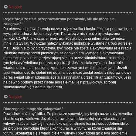
Na górę
Rejestracja została przeprowadzona poprawnie, ale nie mogę się
zalogować!
Po pierwsze, sprawdź swoją nazwę użytkownika i hasło. Jeśli są poprawne, to
wystąpiła jedna z dwóch przyczyn. Pierwszą z nich może być włączona
funkcja COPPA, a w czasie rejestracji została podana informacja, że masz
mniej niż 13 lat. Wówczas należy wykonać instrukcje wysłane na twój adres e-
mail. Jeśli nie to było przyczyną, być może nie została aktywowana rejestracja.
Niektóre witryny przed pierwszym zalogowaniem wymagają aktywowania
rejestracji przez osobę rejestrującą się lub przez administratora. Informacja o
tym była wyświetlona podczas rejestracji. Jeśli została wysłana do ciebie
wiadomość e-mail, postępuj zgodnie z zawartymi w niej instrukcjami. Jeżeli
taka wiadomość do ciebie nie dotarła, być może został podany nieprawidłowy
adres e-mail lub wiadomość została zatrzymana przez filtr antyspamowy. Jeśli
na pewno podany przez ciebie adres e-mail jest prawidłowy, spróbuj
skontaktować się z administratorem.
Na górę
Dlaczego nie mogę się zalogować?
Powodów może być kilka. Po pierwsze sprawdź, czy twoja nazwa użytkownika
i hasło są prawidłowe. Jeżeli są prawidłowe, skontaktuj się z właścicielem
witryny i zapytaj, czy cię nie zablokowano. Istnieje też prawdopodobieństwo,
że problem powoduje błędna konfiguracja witryny, na której znajduje się
forum. Skontaktuj się z właścicielem witryny i powiadom go o tym problemie.