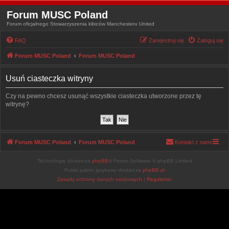
Forum MUSC Poland
Forum oficjalnego Stowarzyszenia kibiców Manchesteru United
FAQ
Zarejestruj się
Zaloguj się
Forum MUSC Poland
Forum MUSC Poland
Usuń ciasteczka witryny
Czy na pewno chcesz usunąć wszystkie ciasteczka utworzone przez tę
witrynę?
Forum MUSC Poland
Forum MUSC Poland
Kontakt z nami
Technologię dostarcza
phpBB
® Forum Software © phpBB Limited
Polski pakiet językowy dostarcza
phpBB.pl
Zasady ochrony danych osobowych
|
Regulamin