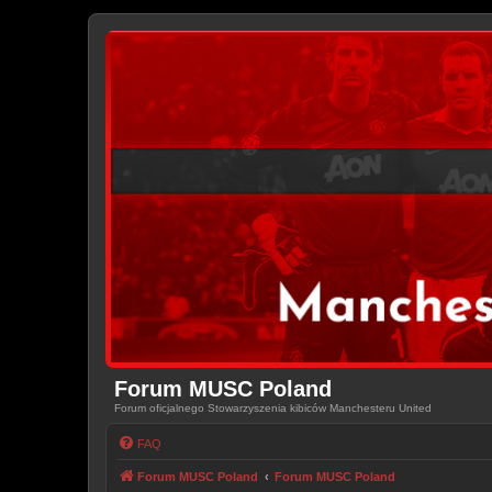
Forum MUSC Poland
Forum oficjalnego Stowarzyszenia kibiców Manchesteru United
FAQ
Forum MUSC Poland
Forum MUSC Poland