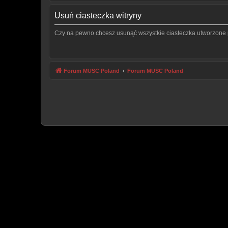
Usuń ciasteczka witryny
Czy na pewno chcesz usunąć wszystkie ciasteczka utworzone p
Forum MUSC Poland
Forum MUSC Poland