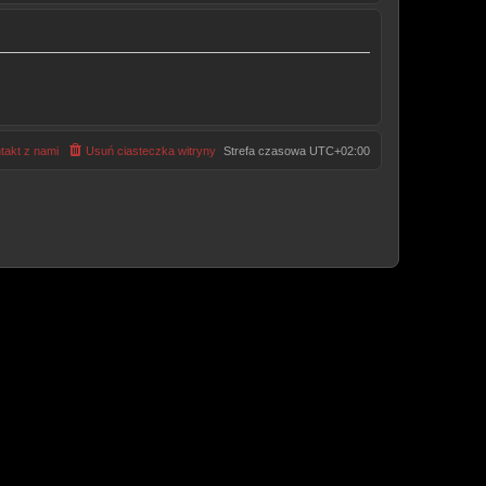
takt z nami
Usuń ciasteczka witryny
Strefa czasowa
UTC+02:00