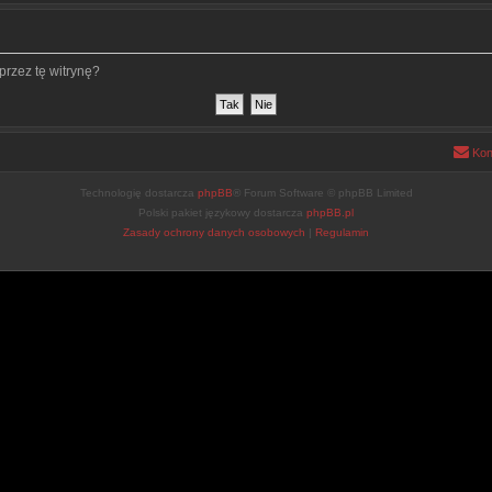
rzez tę witrynę?
Kon
Technologię dostarcza
phpBB
® Forum Software © phpBB Limited
Polski pakiet językowy dostarcza
phpBB.pl
Zasady ochrony danych osobowych
|
Regulamin