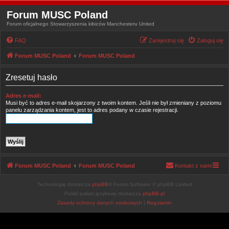
Forum MUSC Poland
Forum oficjalnego Stowarzyszenia kibiców Manchesteru United
FAQ
Zarejestruj się
Zaloguj się
Forum MUSC Poland
Forum MUSC Poland
Zresetuj hasło
Adres e-mail:
Musi być to adres e-mail skojarzony z twoim kontem. Jeśli nie był zmieniany z poziomu
panelu zarządzania kontem, jest to adres podany w czasie rejestracji.
Forum MUSC Poland
Forum MUSC Poland
Kontakt z nami
Technologię dostarcza
phpBB
® Forum Software © phpBB Limited
Polski pakiet językowy dostarcza
phpBB.pl
Zasady ochrony danych osobowych
|
Regulamin