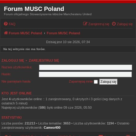
Forum MUSC Poland
Forum oficjalnego Stowarzyszenia kibiców Manchesteru United
FAQ
Zarejestruj się
Zaloguj się
Forum MUSC Poland
Forum MUSC Poland
Dzisiaj jest 10 sie 2026, 07:34
Na tej witrynie nie ma forów.
ZALOGUJ SIĘ
•
ZAREJESTRUJ SIĘ
Nazwa użytkownika:
Hasło:
Nie pamiętam hasła
Zapamiętaj mnie
KTO JEST ONLINE
Jest
4
użytkowników online :: 1 zarejestrowany, 0 ukrytych i 3 gości (wg danych z
ostatnich 5 minut)
Najwięcej użytkowników (
586
) było online 09 cze 2026, 05:50
STATYSTYKI
Liczba postów:
211213
• Liczba tematów:
3653
• Liczba użytkowników:
1194
• Ostatnio
zarejestrowany użytkownik:
Cameo400