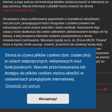
internet, a jego autorzy nie kontrolują tekstów zamieszczanych w internecie za
jego pomocą. Więcej informacji o phpBB można znaleźć na stronie
https://www.phpbb.com/
.
Akceptujesz zakaz publikowania wypowiedzi o charakterze obraźliwym,
oszczerczym, propagującym treści niezgodne z polskim prawem lub
naruszającym cudze prawa autorskie i dobra osobiste. Naruszenie tego
zakazu może skutkować dla ciebie całkowitym zablokowaniem dostępu do tej
witryny, a twój dostawca internetu zostanie powiadomiony o twoim
niewłaściwym zachowaniu. Wyrażasz zgodę na to, że „Forum MUSC Poland”
może w każdej chwili usunąć, zmienić, przenieść lub zamknąć każdy twój
temat, post. Wyrażasz zgodę na zapisywanie wszystkich podanych przez
ciebie informacji w naszej bazie danych. Informacje te nie będą przekazywane
Strona ta używa plików cookies (tzw. ciasteczka)
nikomu bez twojej zgody, ale ani „Forum MUSC Poland”, ani phpBB nie ponosi
w celach statystycznych, reklamowych oraz
odpowiedzialności za włamania do witryny, podczas których może dojść do
kradzieży danych.
funkcjonalnych. Warunki przechowywania lub
dostępu do plików cookies można określić w
ustawieniach przeglądarki internetowej.
Dowiedz się więcej
Forum MUSC Poland
Forum MUSC Poland
Kontakt z nami
Akceptuję!
Technologię dostarcza
phpBB
® Forum Software © phpBB Limited
Polski pakiet językowy dostarcza
phpBB.pl
Zasady ochrony danych osobowych
|
Regulamin