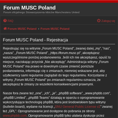
Forum MUSC Poland
Forum oficjalnego Stowarzyszenia kibiców Manchesteru United
FAQ
Zaloguj się
Forum MUSC Poland
Forum MUSC Poland
Forum MUSC Poland - Rejestracja
Rejestrując się na witrynie „Forum MUSC Poland”, zwanej dalej „my”, ”nas”,
„nasza”, „Forum MUSC Poland”, „https://forum.musc.pl”, akceptujesz
wyszczególnione poniżej postanowienia. Jeśli ich nie akceptujesz, opuść to
miejsce, naciskając przycisk „Nie akceptuję”. Administracja witryny „Forum
MUSC Poland” ma prawo w dowolnym czasie zmienić poniższe
postanowienia, informując cię o zmianach, niemniej wskazane jest, aby
użytkownicy sami regularnie zaglądali do tego regulaminu. Korzystanie z
witryny „Forum MUSC Poland” po zmianach regulaminu oznacza, że
akceptujesz te zmiany ze wszelkimi konsekwencjami prawnymi.
Nasze fora zwane też „one”, „ich”, „je”, „phpBB software”, „www.phpbb.com”,
„phpBB Limited”, „phpBB Teams” działają w oparciu o oprogramowanie
wykorzystujące technologię phpBB, która jest środowiskiem typu witryny
(bulletin board), wydane na licencji „
GNU General Public License v2
” zwanej
też „GPL”. Oprogramowanie jest dostępne do pobrania ze strony
www.phpbb.com
. Oprogramowanie phpBB tylko ułatwia dyskusje przez