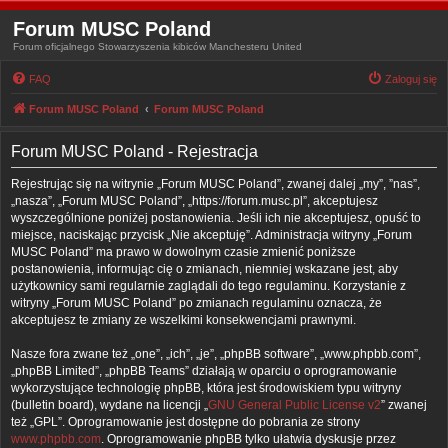
Forum MUSC Poland
Forum oficjalnego Stowarzyszenia kibiców Manchesteru United
FAQ
Zaloguj się
Forum MUSC Poland
Forum MUSC Poland
Forum MUSC Poland - Rejestracja
Rejestrując się na witrynie „Forum MUSC Poland”, zwanej dalej „my”, ”nas”,
„nasza”, „Forum MUSC Poland”, „https://forum.musc.pl”, akceptujesz
wyszczególnione poniżej postanowienia. Jeśli ich nie akceptujesz, opuść to
miejsce, naciskając przycisk „Nie akceptuję”. Administracja witryny „Forum
MUSC Poland” ma prawo w dowolnym czasie zmienić poniższe
postanowienia, informując cię o zmianach, niemniej wskazane jest, aby
użytkownicy sami regularnie zaglądali do tego regulaminu. Korzystanie z
witryny „Forum MUSC Poland” po zmianach regulaminu oznacza, że
akceptujesz te zmiany ze wszelkimi konsekwencjami prawnymi.
Nasze fora zwane też „one”, „ich”, „je”, „phpBB software”, „www.phpbb.com”,
„phpBB Limited”, „phpBB Teams” działają w oparciu o oprogramowanie
wykorzystujące technologię phpBB, która jest środowiskiem typu witryny
(bulletin board), wydane na licencji „
GNU General Public License v2
” zwanej
też „GPL”. Oprogramowanie jest dostępne do pobrania ze strony
www.phpbb.com
. Oprogramowanie phpBB tylko ułatwia dyskusje przez