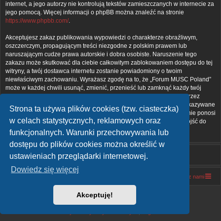
internet, a jego autorzy nie kontrolują tekstów zamieszczanych w internecie za
jego pomocą. Więcej informacji o phpBB można znaleźć na stronie
https://www.phpbb.com/
.
Akceptujesz zakaz publikowania wypowiedzi o charakterze obraźliwym,
oszczerczym, propagującym treści niezgodne z polskim prawem lub
naruszającym cudze prawa autorskie i dobra osobiste. Naruszenie tego
zakazu może skutkować dla ciebie całkowitym zablokowaniem dostępu do tej
witryny, a twój dostawca internetu zostanie powiadomiony o twoim
niewłaściwym zachowaniu. Wyrażasz zgodę na to, że „Forum MUSC Poland”
może w każdej chwili usunąć, zmienić, przenieść lub zamknąć każdy twój
temat, post. Wyrażasz zgodę na zapisywanie wszystkich podanych przez
ciebie informacji w naszej bazie danych. Informacje te nie będą przekazywane
Strona ta używa plików cookies (tzw. ciasteczka)
nikomu bez twojej zgody, ale ani „Forum MUSC Poland”, ani phpBB nie ponosi
w celach statystycznych, reklamowych oraz
odpowiedzialności za włamania do witryny, podczas których może dojść do
kradzieży danych.
funkcjonalnych. Warunki przechowywania lub
dostępu do plików cookies można określić w
ustawieniach przeglądarki internetowej.
Dowiedz się więcej
Forum MUSC Poland
Forum MUSC Poland
Kontakt z nami
Akceptuję!
Technologię dostarcza
phpBB
® Forum Software © phpBB Limited
Polski pakiet językowy dostarcza
phpBB.pl
Zasady ochrony danych osobowych
|
Regulamin