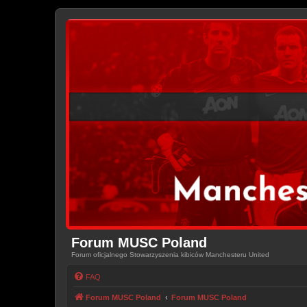
Forum MUSC Poland
Forum oficjalnego Stowarzyszenia kibiców Manchesteru United
FAQ
Forum MUSC Poland
Forum MUSC Poland