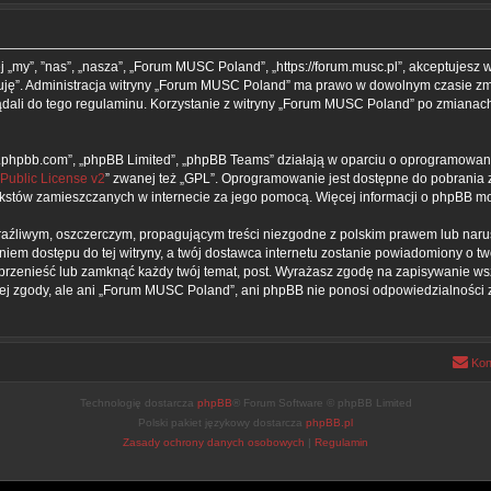
 „my”, ”nas”, „nasza”, „Forum MUSC Poland”, „https://forum.musc.pl”, akceptujesz 
ptuję”. Administracja witryny „Forum MUSC Poland” ma prawo w dowolnym czasie zm
lądali do tego regulaminu. Korzystanie z witryny „Forum MUSC Poland” po zmianac
www.phpbb.com”, „phpBB Limited”, „phpBB Teams” działają w oparciu o oprogramowan
Public License v2
” zwanej też „GPL”. Oprogramowanie jest dostępne do pobrania 
ą tekstów zamieszczanych w internecie za jego pomocą. Więcej informacji o phpBB 
aźliwym, oszczerczym, propagującym treści niezgodne z polskim prawem lub naru
iem dostępu do tej witryny, a twój dostawca internetu zostanie powiadomiony o 
rzenieść lub zamknąć każdy twój temat, post. Wyrażasz zgodę na zapisywanie wszy
ej zgody, ale ani „Forum MUSC Poland”, ani phpBB nie ponosi odpowiedzialności 
Kon
Technologię dostarcza
phpBB
® Forum Software © phpBB Limited
Polski pakiet językowy dostarcza
phpBB.pl
Zasady ochrony danych osobowych
|
Regulamin