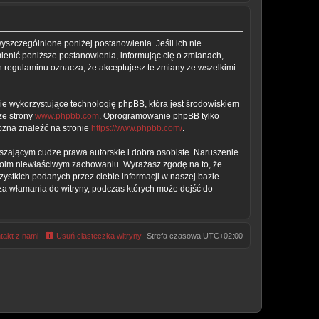
wyszczególnione poniżej postanowienia. Jeśli ich nie
ienić poniższe postanowienia, informując cię o zmianach,
h regulaminu oznacza, że akceptujesz te zmiany ze wszelkimi
ie wykorzystujące technologię phpBB, która jest środowiskiem
ze strony
www.phpbb.com
. Oprogramowanie phpBB tylko
można znaleźć na stronie
https://www.phpbb.com/
.
szającym cudze prawa autorskie i dobra osobiste. Naruszenie
twoim niewłaściwym zachowaniu. Wyrażasz zgodę na to, że
stkich podanych przez ciebie informacji w naszej bazie
za włamania do witryny, podczas których może dojść do
takt z nami
Usuń ciasteczka witryny
Strefa czasowa
UTC+02:00