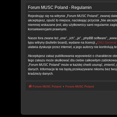
Forum MUSC Poland - Regulamin
Rejestrując się na witrynie „Forum MUSC Poland”, zwanej dalej
akceptujesz, opuść to miejsce, naciskając przycisk „Nie akce
niemniej wskazane jest, aby użytkownicy sami regularnie zag
konsekwencjami prawnymi.
Nasze fora zwane też „one”, „ich”, „je”, „phpBB software”, „
typu witryny (bulletin board), wydane na licencji „
GNU General 
ułatwia dyskusje przez internet, a jego autorzy nie kontroluj
Akceptujesz zakaz publikowania wypowiedzi o charakterze obr
tego zakazu może skutkować dla ciebie całkowitym zablokowan
„Forum MUSC Poland” może w każdej chwili usunąć, zmienić, p
danych. Informacje te nie będą przekazywane nikomu bez twoj
kradzieży danych.
Forum MUSC Poland
Forum MUSC Poland